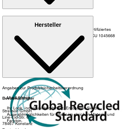
Global Recycled Standard
nicht waschen
Hersteller
Dieses Produkt enthält mindestens 50% GRS-zertifiziertes
recyceltes Polyester. Certified by Control Union CU 1045668
nicht bleichen
Angaben zur Produktsicherheitsverordnung
Mix & Match
Bevollmächtigter
Ihr Look, individuell kombiniert. Entdecken Sie die
Strellson GmbH
Auswahlmöglichkeiten für Styles im gleichen Material und
Line-Eid-Str. 6
Farbton.
78467 Konstanz