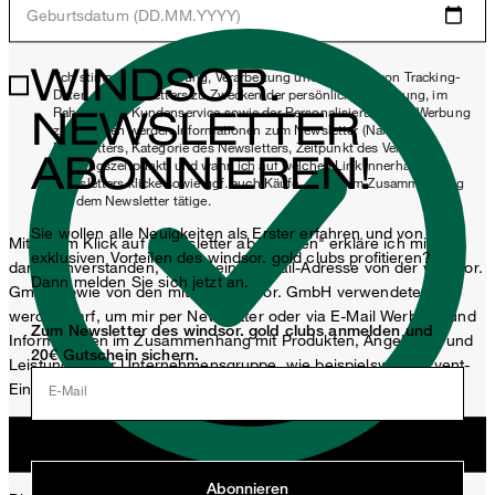
Geburtsdatum (DD.MM.YYYY)
WINDSOR.
*Ich stimme der Erhebung, Verarbeitung und Nutzung von Tracking-
Daten des Newsletters zu Zwecken der persönlichen Beratung, im
NEWSLETTER
Rahmen des Kundenservice sowie der Personalisierung von Werbung
zu. Erhoben werden Informationen zum Newsletter (Name des
Newsletters, Kategorie des Newsletters, Zeitpunkt des Versands,
ABONNIEREN!
Öffnungszeitpunkt) und wann ich auf welchen Link innerhalb des
Newsletters klicke sowie ggf. auch Käufe, die ich im Zusammenhang
mit dem Newsletter tätige.
Sie wollen alle Neuigkeiten als Erster erfahren und von
Mit einem Klick auf „Newsletter abonnieren" erkläre ich mich
exklusiven Vorteilen des windsor. gold clubs profitieren?
damit einverstanden, dass meine E-Mail-Adresse von der windsor.
Dann melden Sie sich jetzt an.
GmbH sowie von den mit der windsor. GmbH verwendeten
werden darf, um mir per Newsletter oder via E-Mail Werbung und
Zum Newsletter des windsor. gold clubs anmelden und
Informationen im Zusammenhang mit Produkten, Angeboten und
20€ Gutschein sichern.
Leistungen der Unternehmensgruppe, wie beispielsweise Event-
Einladungen, Aktionen, Produkt-Promotions zuzusenden.
E-Mail
Jetzt anmelden
Abonnieren