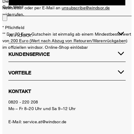
Diese Einwilligung kann ich jederzeit durch den Abmeldelink im
Gute Wahl!
Newsletter oder per E-Mail an
unsubscribe@windsor.de
widerrufen.
* Pflichtfeld
** Der 20 Euro Gutschein ist einmalig ab einem Mindestbestellwert
von 200 Euro (Wert nach Abzug von Retouren/Warenrückgaben)
im offiziellen windsor. Online-Shop einlösbar
KUNDENSERVICE
VORTEILE
KONTAKT
0820 - 220 208
Mo – Fr 8–20 Uhr und Sa 9–12 Uhr
E-Mail:
service.at@windsor.de