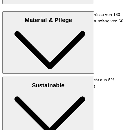
Das Model trägt die Grösse 36 bei einer Körpergrösse von 180
Material & Pflege
cm, einem Brustumfang von 83 cm, einem Taillenumfang von 60
cm und einem Hüftumfang von 90 cm.
Maßtabelle
: Stretchige Soft Dopio-Crêpe-Qualität aus 5%
Obermaterial
Sustainable
Elasthan, 31% Viskose, 64% Polyester (recycled)
: 67% Acetat, 33% Polyester
Futter