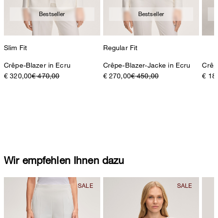
Bestseller
Bestseller
Slim Fit
Regular Fit
Crêpe-Blazer in Ecru
Crêpe-Blazer-Jacke in Ecru
Crêp
€ 320,00
€ 470,00
€ 270,00
€ 450,00
€ 18
Wir empfehlen Ihnen dazu