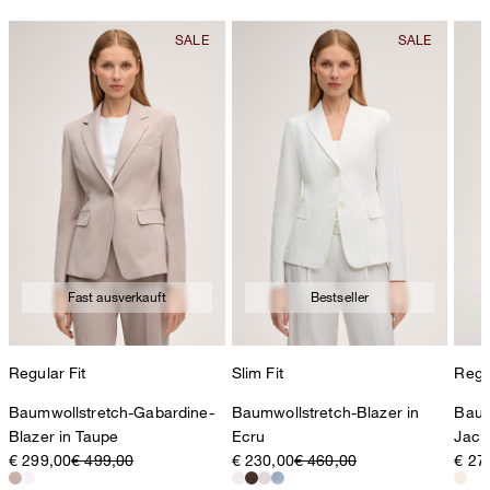
Fast ausverkauft
Bestseller
Regular Fit
Slim Fit
Regul
Baumwollstretch-Gabardine-
Baumwollstretch-Blazer in
Baum
Blazer in Taupe
Ecru
Jack
€ 299,00
€ 499,00
€ 230,00
€ 460,00
€ 27