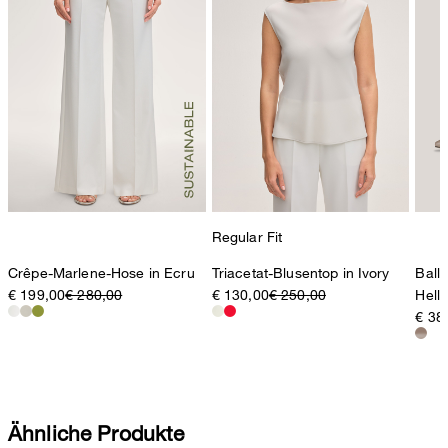
Regular Fit
Crêpe-Marlene-Hose in Ecru
Triacetat-Blusentop in Ivory
Ball
€ 199,00
€ 280,00
€ 130,00
€ 250,00
Hell
€ 38
Ähnliche Produkte