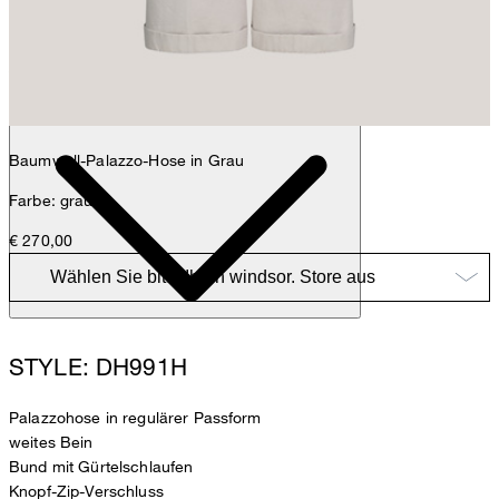
Anna
Fashion- & Lifestyle-Redaktion
Details
Baumwoll-Palazzo-Hose in Grau
Farbe: grau
€ 270,00
STYLE: DH991H
Palazzohose in regulärer Passform
weites Bein
Bund mit Gürtelschlaufen
Knopf-Zip-Verschluss