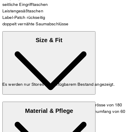
seitliche Eingrifftaschen
Leistengesäßtaschen
Label-Patch rückseitig
doppelt vernähte Saumabschlüsse
Size & Fit
Es werden nur Stores mit verfügbarem Bestand angezeigt.
Das Model trägt die Grösse 36 bei einer Körpergrösse von 180
Material & Pflege
cm, einem Brustumfang von 83 cm, einem Taillenumfang von 60
cm und einem Hüftumfang von 90 cm.
Maßtabelle