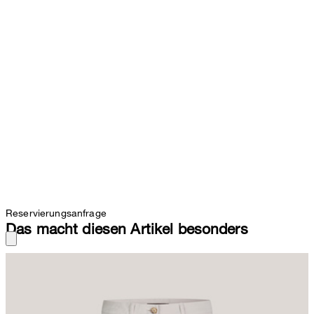
Reservierungsanfrage
Das macht diesen Artikel besonders
Ideal für smarte Casual-Looks oder souverän als stilvolle Bluse-
Blazer-Variante für das Office, die Palazzohose überzeugt als
begehrter Allrounder. Das Design erhält durch den klassischen
Knopf-Zip-Verschluss und seitliche Eingrifftaschen das