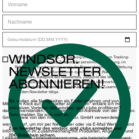
Geburtsdatum (DD.MM.YYYY)
WINDSOR.
*Ich stimme der Erhebung, Verarbeitung und Nutzung von Tracking-
Daten des Newsletters zu Zwecken der persönlichen Beratung, im
NEWSLETTER
Rahmen des Kundenservice sowie der Personalisierung von Werbung
zu. Erhoben werden Informationen zum Newsletter (Name des
Newsletters, Kategorie des Newsletters, Zeitpunkt des Versands,
ABONNIEREN!
Öffnungszeitpunkt) und wann ich auf welchen Link innerhalb des
Newsletters klicke sowie ggf. auch Käufe, die ich im Zusammenhang
mit dem Newsletter tätige.
Sie wollen alle Neuigkeiten als Erster erfahren und von
Mit einem Klick auf „Newsletter abonnieren" erkläre ich mich
exklusiven Vorteilen des windsor. gold clubs profitieren?
damit einverstanden, dass meine E-Mail-Adresse von der windsor.
Dann melden Sie sich jetzt an.
GmbH sowie von den mit der windsor. GmbH verwendeten
werden darf, um mir per Newsletter oder via E-Mail Werbung und
Zum Newsletter des windsor. gold clubs anmelden und
Informationen im Zusammenhang mit Produkten, Angeboten und
20€ Gutschein sichern.
Leistungen der Unternehmensgruppe, wie beispielsweise Event-