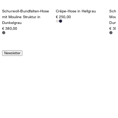
Schurwoll-Bundfalten-Hose
Crêpe-Hose in Hellgrau
Schu
mit Mouline Struktur in
€ 250,00
Mouli
Dunkelgrau
Dunk
€ 380,00
€ 39
Newsletter