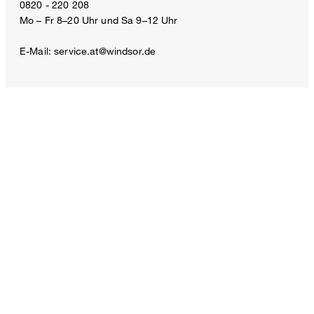
Baumwoll-Palazzo-Hose in Grau
0820 - 220 208
Mo – Fr 8–20 Uhr und Sa 9–12 Uhr
€ 270,00
inkl. MwSt
E-Mail:
service.at@windsor.de
44
ZAHLUNGSARTEN
VERSANDART