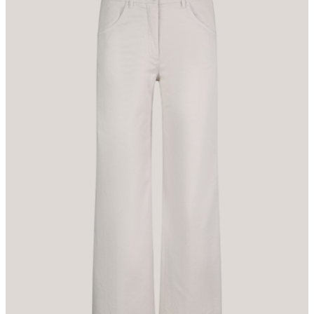
komfortable Finish. Doppelt vernähte Saumabschlüsse sowie das
Label-Patch am rückseitigen Bund runden den Style stimmig ab.