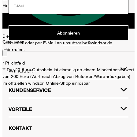
Einladungen, Aktionen, Produkt-Promotions zuzusenden.
E-Mail
Jetzt anmelden
Abonnieren
Diese Einwilligung kann ich jederzeit durch den Abmeldelink im
Gute Wahl!
Newsletter oder per E-Mail an
unsubscribe@windsor.de
widerrufen.
* Pflichtfeld
** Der 20 Euro Gutschein ist einmalig ab einem Mindestbestellwert
von 200 Euro (Wert nach Abzug von Retouren/Warenrückgaben)
im offiziellen windsor. Online-Shop einlösbar
KUNDENSERVICE
VORTEILE
KONTAKT