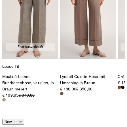
Fast ausverkauft
Loose Fit
Mouliné-Leinen-
Lyocell-Culotte-Hose mit
Crêp
Bundfaltenhose, verkürzt, in
Umschlag in Braun
€ 13
Braun meliert
€ 180,00
€ 350,00
€ 199,95
€ 349,00
Newsletter