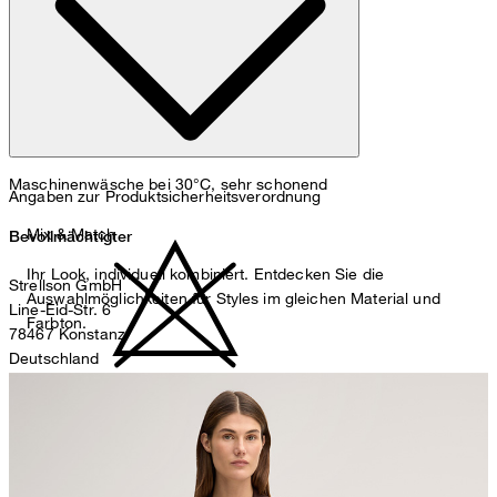
Maschinenwäsche bei 30°C, sehr schonend
Angaben zur Produktsicherheitsverordnung
Mix & Match
Bevollmächtigter
Ihr Look, individuell kombiniert. Entdecken Sie die
Strellson GmbH
Auswahlmöglichkeiten für Styles im gleichen Material und
Line-Eid-Str. 6
Farbton.
78467 Konstanz
Deutschland
contact@strellson.com
nicht bleichen
Produzent
Strellson AG