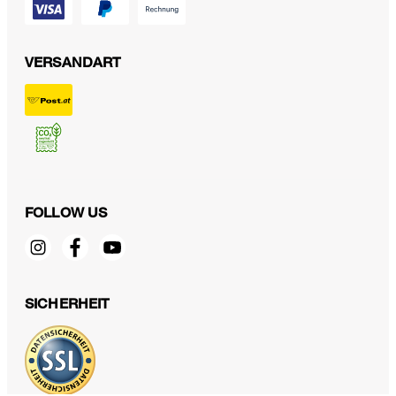
VERSANDART
FOLLOW US
Baumwollstretch-Anzughose mit Umschlag in Dunkelbraun
€ 299,00
SICHERHEIT
€ 280,00
inkl. MwSt
38