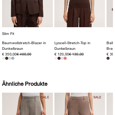
Slim Fit
Baumwollstretch-Blazer in
Lyocell-Stretch-Top in
Ball
Dunkelbraun
Dunkelbraun
Brau
€ 350,00
€ 460,00
€ 120,00
€ 130,00
€ 39
Ähnliche Produkte