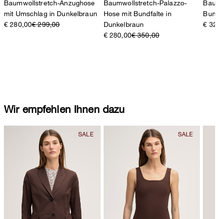
Baumwollstretch-Anzughose
Baumwollstretch-Palazzo-
Baum
mit Umschlag in Dunkelbraun
Hose mit Bundfalte in
Bund
€ 280,00
€ 299,00
Dunkelbraun
€ 32
€ 280,00
€ 350,00
Wir empfehlen Ihnen dazu