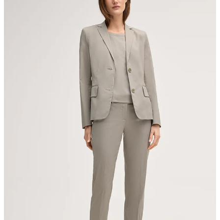
Strellson AG
Sonnenwiesenstrasse 21
8280 Kreuzlingen
Schweiz
nicht Trommeltrocknen
Bügeln bei geringer Temperatur