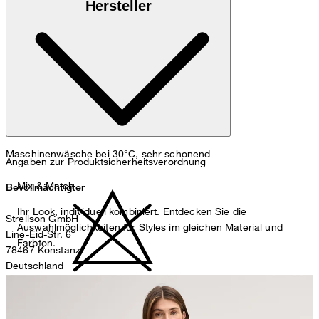
Hersteller
und 3% Elasthan
Maschinenwäsche bei 30°C, sehr schonend
Angaben zur Produktsicherheitsverordnung
Mix & Match
Bevollmächtigter
Ihr Look, individuell kombiniert. Entdecken Sie die
Strellson GmbH
Auswahlmöglichkeiten für Styles im gleichen Material und
Line-Eid-Str. 6
Farbton.
78467 Konstanz
Deutschland
contact@strellson.com
nicht bleichen
Produzent