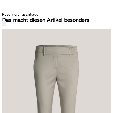
Reservierungsanfrage
Das macht diesen Artikel besonders
Cotton Popeline-Stretch verleiht der Anzughose ein komfortables
Upgrade – stilvoll ergänzt durch Saumabschlüsse mit fixiertem
Umschlag. Ob als Business-Style in Kombination mit dem
dazugehörigen Blazer oder elegant mit Seidenbluse, Slingbacks
und einer Clutch, das Item überzeugt als stilvolles Match.
Klassische Details wie Gürtelschlaufen am Bund und seitliche
Eingrifftaschen runden den femininen Look ab.