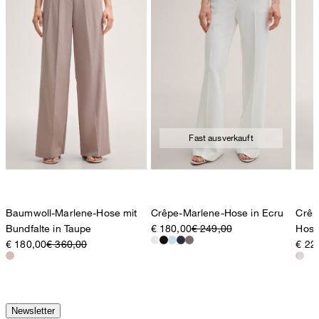
Fast ausverkauft
Baumwoll-Marlene-Hose mit
Crêpe-Marlene-Hose in Ecru
Crêp
Bundfalte in Taupe
€ 180,00
€ 249,00
Hose
€ 180,00
€ 360,00
€ 22
Newsletter