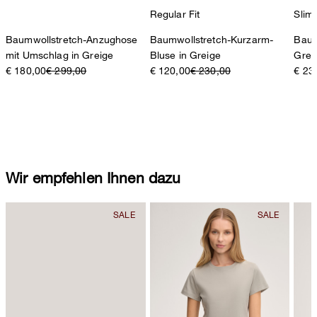
Regular Fit
Slim 
Baumwollstretch-Anzughose
Baumwollstretch-Kurzarm-
Baum
mit Umschlag in Greige
Bluse in Greige
Grei
€ 180,00
€ 299,00
€ 120,00
€ 230,00
€ 23
Wir empfehlen Ihnen dazu