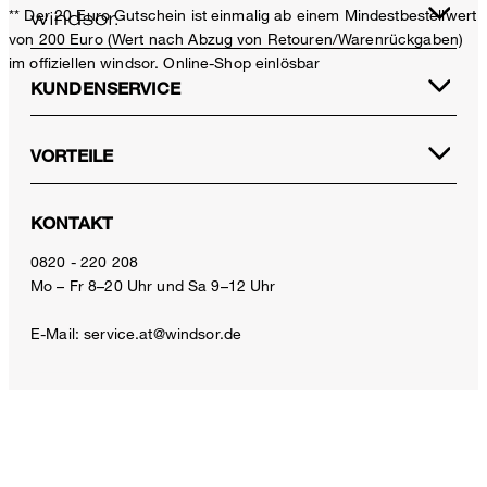
** Der 20 Euro Gutschein ist einmalig ab einem Mindestbestellwert
von 200 Euro (Wert nach Abzug von Retouren/Warenrückgaben)
im offiziellen windsor. Online-Shop einlösbar
KUNDENSERVICE
VORTEILE
KONTAKT
Baumwollstretch-Anzughose mit Umschlag in Greige
0820 - 220 208
€ 299,00
Mo – Fr 8–20 Uhr und Sa 9–12 Uhr
€ 180,00
inkl. MwSt
E-Mail:
service.at@windsor.de
36
ZAHLUNGSARTEN