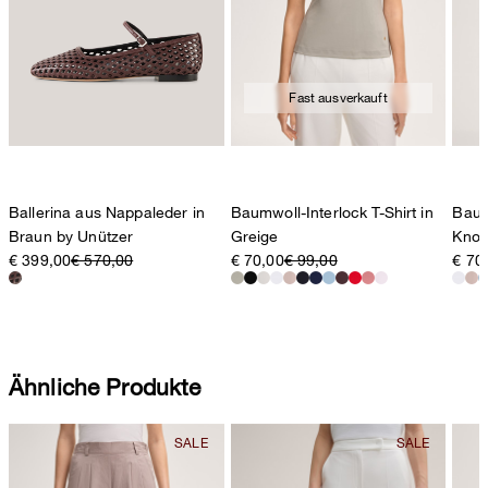
Fast ausverkauft
Ballerina aus Nappaleder in
Baumwoll-Interlock T-Shirt in
Baum
Braun by Unützer
Greige
Knot
€ 399,00
€ 570,00
€ 70,00
€ 99,00
€ 70
Ähnliche Produkte