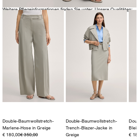
Weitere Pflegeinformationen finden Sie unter:
Unsere Qualitäten:
Baumwolle
Double-Baumwollstretch-
Double-Baumwollstretch-
Doub
Marlene-Hose in Greige
Trench-Blazer-Jacke in
Bleis
€ 180,00
€ 350,00
Greige
€ 18