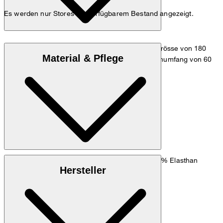
Es werden nur Stores mit verfügbarem Bestand angezeigt.
Das Model trägt die Grösse 36 bei einer Körpergrösse von 180
Material & Pflege
cm, einem Brustumfang von 83 cm, einem Taillenumfang von 60
cm und einem Hüftumfang von 90 cm.
Maßtabelle
Double-Baumwollstretch aus 95% Baumwolle, 5% Elasthan
Hersteller