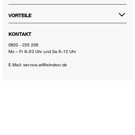
VORTEILE
KONTAKT
Double-Baumwollstretch-Marlene-Hose in Greige
0820 - 220 208
€ 350,00
Mo – Fr 8–20 Uhr und Sa 9–12 Uhr
€ 180,00
inkl. MwSt
E-Mail:
service.at@windsor.de
32
ZAHLUNGSARTEN
VERSANDART