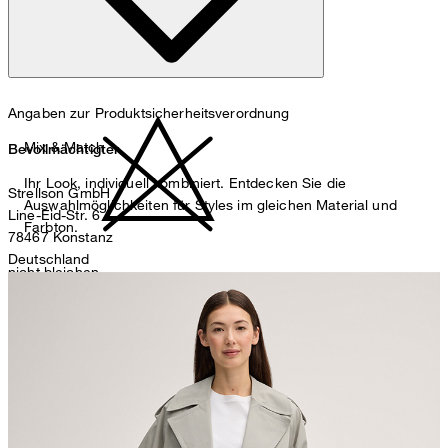
Maschinenwäsche bei 30°C schonend
Angaben zur Produktsicherheitsverordnung
Mix & Match
Bevollmächtigter
Ihr Look, individuell kombiniert. Entdecken Sie die
Strellson GmbH
Auswahlmöglichkeiten für Styles im gleichen Material und
Line-Eid-Str. 6
Farbton.
78467 Konstanz
Deutschland
nicht bleichen
contact@strellson.com
Produzent
Strellson AG
Sonnenwiesenstrasse 21
8280 Kreuzlingen
Schweiz