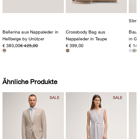
Slim 
Ballerina aus Nappaleder in
Crossbody Bag aus
Baum
Hellbeige by Unützer
Nappaleder in Taupe
in G
€ 380,00
€ 425,00
€ 399,00
€ 14
Ähnliche Produkte