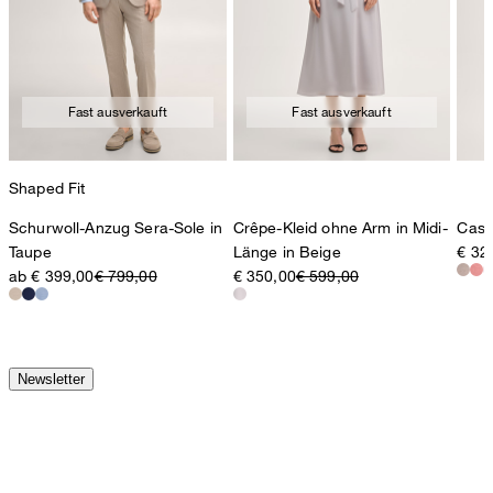
Fast ausverkauft
Fast ausverkauft
Shaped Fit
Schurwoll-Anzug Sera-Sole in
Crêpe-Kleid ohne Arm in Midi-
Cash
Taupe
Länge in Beige
€ 32
ab € 399,00
€ 799,00
€ 350,00
€ 599,00
Newsletter