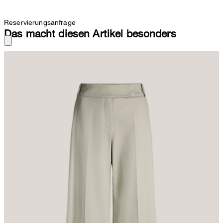
Reservierungsanfrage
Das macht diesen Artikel besonders
Double-Baumwollstretch und das Design in leichter Ballonoptik
verleihen der unifarbenen Marlenehose die stilvolle Silhouette,
ergänzt durch den verdeckten Zip-Verschluss. Komfortable Details
schenken seitliche Eingrifftaschen, während klassische
Bundfalten die selbstverständliche Eleganz definieren. In dem
cleanen Stil wirkt das Essential perfekt in Kombination mit Shirts,
Blusen und leichten Cardigans.