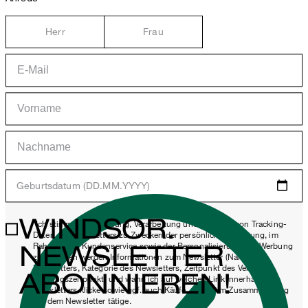
Herr
Frau
Geburtsdatum (DD.MM.YYYY)
WINDSOR.
*Ich stimme der Erhebung, Verarbeitung und Nutzung von Tracking-
Daten des Newsletters zu Zwecken der persönlichen Beratung, im
NEWSLETTER
Rahmen des Kundenservice sowie der Personalisierung von Werbung
zu. Erhoben werden Informationen zum Newsletter (Name des
Newsletters, Kategorie des Newsletters, Zeitpunkt des Versands,
ABONNIEREN!
Öffnungszeitpunkt) und wann ich auf welchen Link innerhalb des
Newsletters klicke sowie ggf. auch Käufe, die ich im Zusammenhang
mit dem Newsletter tätige.