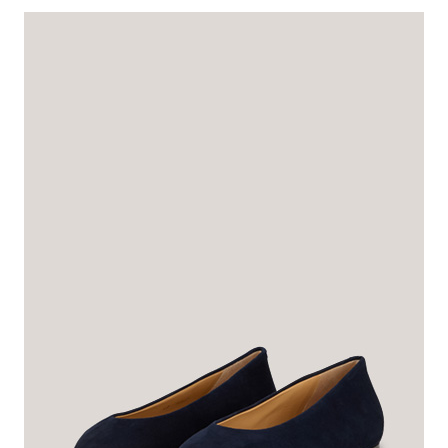
in spitzer Silhouette
€ 425,00
€ 299,00
inkl. MwSt
Dieser Artikel fällt normal aus.
Passformhinweis:
Größe auswählen
In den Warenkorb
Verfügbarkeit und Reservierung im Store