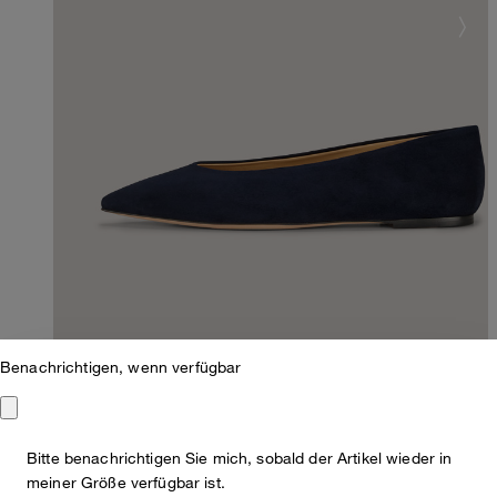
Benachrichtigen, wenn verfügbar
Ballerina aus Nappaleder in Navy by Unützer
Bitte benachrichtigen Sie mich, sobald der Artikel wieder in
meiner Größe verfügbar ist.