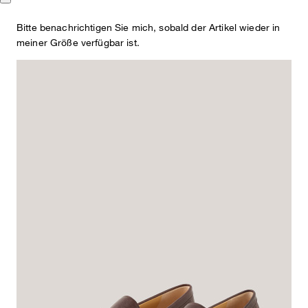
im klassischen Slip-on-Design
Bitte benachrichtigen Sie mich, sobald der Artikel wieder in
€ 595,00
meiner Größe verfügbar ist.
€ 350,00
inkl. MwSt
Farbe:
braun
Dieser Artikel fällt normal aus.
Passformhinweis:
Größe auswählen
In den Warenkorb
Verfügbarkeit und Reservierung im Store