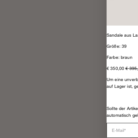
Sandale aus L
Größe: 39
Farbe: braun
€ 350,00
€ 395
Um eine unverbi
auf Lager ist, g
Sollte der Arti
automatisch ge