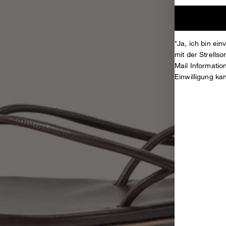
*Ja, ich bin ei
mit der Strell
Mail Informati
Einwilligung ka