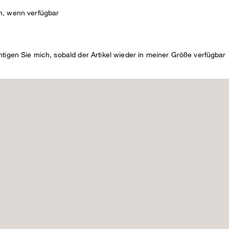
N
n, wenn verfügbar
DE
htigen Sie mich, sobald der Artikel wieder in meiner Größe verfügbar