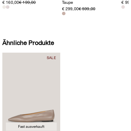
€ 160,00
€ 199,00
Taupe
€ 99
€ 299,00
€ 599,00
Ähnliche Produkte
Fast ausverkauft