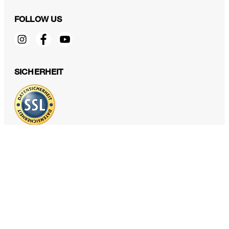
FOLLOW US
Sandale aus Lammnappaleder in Ecru
€ 395,00
SICHERHEIT
€ 240,00
inkl. MwSt
42
DATENSCHUTZ & IMPRESSUM
AGB und Informationen zum Widerrufsrecht
Datenschutz
Impressum
Cookie Einstellungen
Barrierefreiheitserklärung
Barrierefreiheitsfunktionen
Vertrag widerrufen