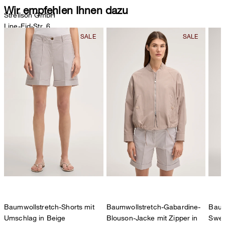
Wir empfehlen Ihnen dazu
Strellson GmbH
Line-Eid-Str. 6
78467 Konstanz
Deutschland
contact@strellson.com
Produzent
Strellson AG
Sonnenwiesenstrasse 21
8280 Kreuzlingen
Schweiz
Baumwollstretch-Shorts mit
Baumwollstretch-Gabardine-
Baum
Umschlag in Beige
Blouson-Jacke mit Zipper in
Swea