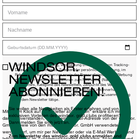
Geburtsdatum (DD.MM.YYYY)
WINDSOR.
*Ich stimme der Erhebung, Verarbeitung und Nutzung von Tracking-
Daten des Newsletters zu Zwecken der persönlichen Beratung, im
NEWSLETTER
Rahmen des Kundenservice sowie der Personalisierung von Werbung
zu. Erhoben werden Informationen zum Newsletter (Name des
Newsletters, Kategorie des Newsletters, Zeitpunkt des Versands,
ABONNIEREN!
Öffnungszeitpunkt) und wann ich auf welchen Link innerhalb des
Newsletters klicke sowie ggf. auch Käufe, die ich im Zusammenhang
mit dem Newsletter tätige.
Sie wollen alle Neuigkeiten als Erster erfahren und von
Mit einem Klick auf „Newsletter abonnieren" erkläre ich mich
exklusiven Vorteilen des windsor. gold clubs profitieren?
damit einverstanden, dass meine E-Mail-Adresse von der windsor.
Dann melden Sie sich jetzt an.
GmbH sowie von den mit der windsor. GmbH verwendeten
werden darf, um mir per Newsletter oder via E-Mail Werbung und
Zum Newsletter des windsor. gold clubs anmelden und
Informationen im Zusammenhang mit Produkten, Angeboten und