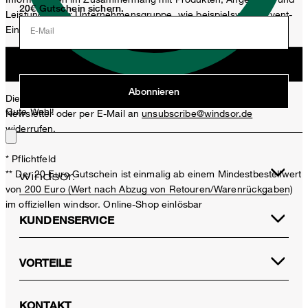
20€ Gutschein sichern.
Leistungen der Unternehmensgruppe, wie beispielsweise Event-
Einladungen, Aktionen, Produkt-Promotions zuzusenden.
E-Mail
Jetzt anmelden
Abonnieren
Diese Einwilligung kann ich jederzeit durch den Abmeldelink im
Gute Wahl!
Newsletter oder per E-Mail an
unsubscribe@windsor.de
widerrufen.
* Pflichtfeld
** Der 20 Euro Gutschein ist einmalig ab einem Mindestbestellwert
von 200 Euro (Wert nach Abzug von Retouren/Warenrückgaben)
im offiziellen windsor. Online-Shop einlösbar
KUNDENSERVICE
VORTEILE
KONTAKT