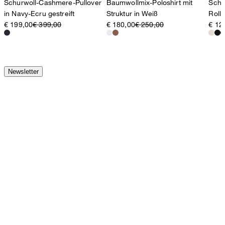
Schurwoll-Cashmere-Pullover
Baumwollmix-Poloshirt mit
Schu
in Navy-Ecru gestreift
Struktur in Weiß
Rollk
€ 199,00
€ 399,00
€ 180,00
€ 250,00
€ 12
Newsletter