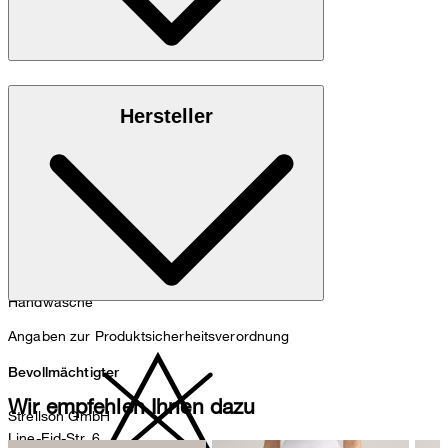
100% Schurwolle
Hersteller
Handwäsche
Angaben zur Produktsicherheitsverordnung
Bevollmächtigter
Wir empfehlen Ihnen dazu
Strellson GmbH
Line-Eid-Str. 6