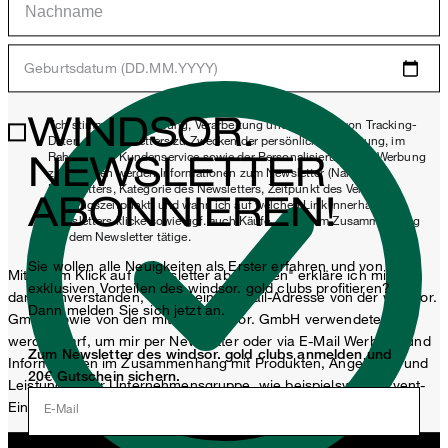
Geburtsdatum (DD.MM.YYYY)
WINDSOR.
*Ich stimme der Erhebung, Verarbeitung und Nutzung von Tracking-
Daten des Newsletters zu Zwecken der persönlichen Beratung, im
NEWSLETTER
Rahmen des Kundenservice sowie der Personalisierung von Werbung
zu. Erhoben werden Informationen zum Newsletter (Name des
Newsletters, Kategorie des Newsletters, Zeitpunkt des Versands,
ABONNIEREN!
Öffnungszeitpunkt) und wann ich auf welchen Link innerhalb des
Newsletters klicke sowie ggf. auch Käufe, die ich im Zusammenhang
mit dem Newsletter tätige.
Sie wollen alle Neuigkeiten als Erster erfahren und von
Mit einem Klick auf „Newsletter abonnieren" erkläre ich mich
exklusiven Vorteilen des windsor. gold clubs profitieren?
damit einverstanden, dass meine E-Mail-Adresse von der windsor.
Dann melden Sie sich jetzt an.
GmbH sowie von den mit der windsor. GmbH verwendeten
werden darf, um mir per Newsletter oder via E-Mail Werbung und
Zum Newsletter des windsor. gold clubs anmelden und
Informationen im Zusammenhang mit Produkten, Angeboten und
20€ Gutschein sichern.
Leistungen der Unternehmensgruppe, wie beispielsweise Event-
Einladungen, Aktionen, Produkt-Promotions zuzusenden.
E-Mail