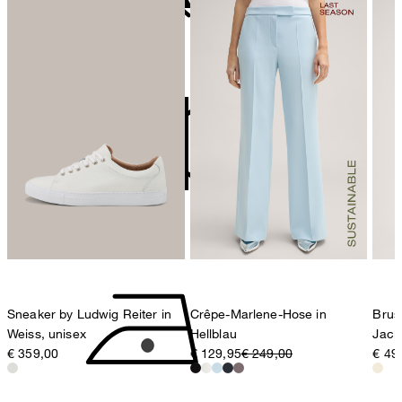
78467 Konstanz
Deutschland
nicht bleichen
contact@strellson.com
Produzent
Strellson AG
Sonnenwiesenstrasse 21
8280 Kreuzlingen
Schweiz
nicht Trommeltrocknen
Sneaker by Ludwig Reiter in
Crêpe-Marlene-Hose in
Brus
Weiss, unisex
Hellblau
Jack
€ 359,00
€ 129,95
€ 249,00
€ 49