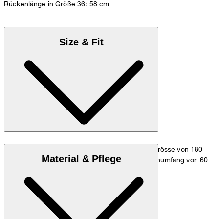
Rückenlänge in Größe 36: 58 cm
Size & Fit
Das Model trägt die Grösse 36 bei einer Körpergrösse von 180
Material & Pflege
cm, einem Brustumfang von 83 cm, einem Taillenumfang von 60
cm und einem Hüftumfang von 90 cm.
Maßtabelle