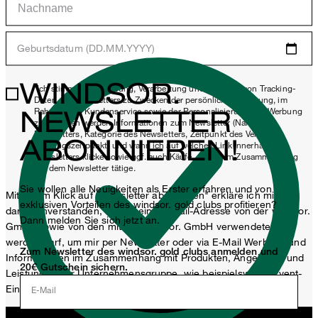
Geburtsdatum (DD.MM.YYYY)
WINDSOR.
*Ich stimme der Erhebung, Verarbeitung und Nutzung von Tracking-
Daten des Newsletters zu Zwecken der persönlichen Beratung, im
NEWSLETTER
Rahmen des Kundenservice sowie der Personalisierung von Werbung
zu. Erhoben werden Informationen zum Newsletter (Name des
Newsletters, Kategorie des Newsletters, Zeitpunkt des Versands,
ABONNIEREN!
Öffnungszeitpunkt) und wann ich auf welchen Link innerhalb des
Newsletters klicke sowie ggf. auch Käufe, die ich im Zusammenhang
mit dem Newsletter tätige.
Sie wollen alle Neuigkeiten als Erster erfahren und von
Mit einem Klick auf „Newsletter abonnieren" erkläre ich mich
exklusiven Vorteilen des windsor. gold clubs profitieren?
damit einverstanden, dass meine E-Mail-Adresse von der windsor.
Dann melden Sie sich jetzt an.
GmbH sowie von den mit der windsor. GmbH verwendeten
werden darf, um mir per Newsletter oder via E-Mail Werbung und
Zum Newsletter des windsor. gold clubs anmelden und
Informationen im Zusammenhang mit Produkten, Angeboten und
20€ Gutschein sichern.
Leistungen der Unternehmensgruppe, wie beispielsweise Event-
Einladungen, Aktionen, Produkt-Promotions zuzusenden.
E-Mail