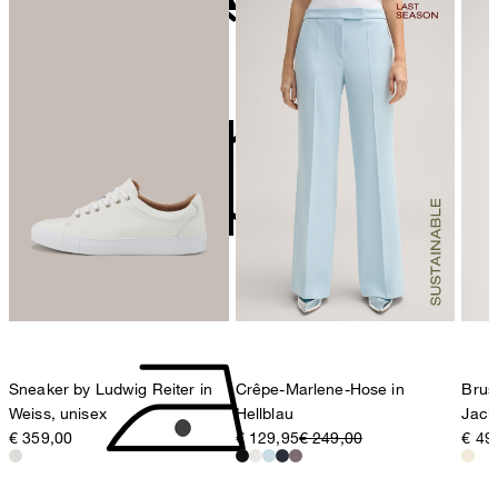
78467 Konstanz
Deutschland
nicht bleichen
contact@strellson.com
Produzent
Strellson AG
Sonnenwiesenstrasse 21
8280 Kreuzlingen
Schweiz
nicht Trommeltrocknen
Sneaker by Ludwig Reiter in
Crêpe-Marlene-Hose in
Brus
Weiss, unisex
Hellblau
Jack
€ 359,00
€ 129,95
€ 249,00
€ 49