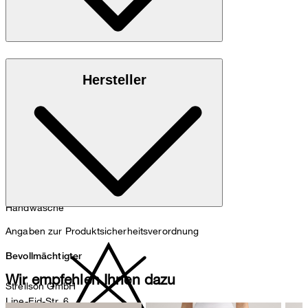
100% Schurwolle
Hersteller
Handwäsche
Angaben zur Produktsicherheitsverordnung
Bevollmächtigter
Wir empfehlen Ihnen dazu
Strellson GmbH
Line-Eid-Str. 6