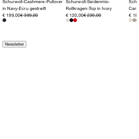
Schurwoll-Cashmere-Pullover
Schurwoll-Seidenmix-
Schu
in Navy-Ecru gestreift
Rollkragen-Top in Ivory
Cardi
€ 199,00
€ 399,00
€ 120,00
€ 230,00
€ 18
Newsletter