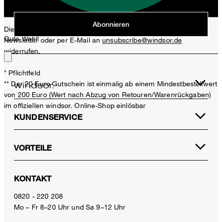
Jetzt anmelden
Abonnieren
Diese Einwilligung kann ich jederzeit durch den Abmeldelink im
Gute Wahl!
Newsletter oder per E-Mail an
unsubscribe@windsor.de
widerrufen.
* Pflichtfeld
** Der 20 Euro Gutschein ist einmalig ab einem Mindestbestellwert
von 200 Euro (Wert nach Abzug von Retouren/Warenrückgaben)
im offiziellen windsor. Online-Shop einlösbar
KUNDENSERVICE
VORTEILE
KONTAKT
0820 - 220 208
Mo – Fr 8–20 Uhr und Sa 9–12 Uhr