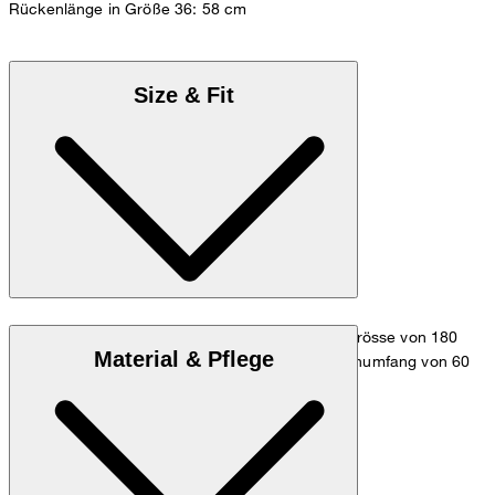
Rückenlänge in Größe 36: 58 cm
Size & Fit
Das Model trägt die Grösse 36 bei einer Körpergrösse von 180
Material & Pflege
cm, einem Brustumfang von 83 cm, einem Taillenumfang von 60
cm und einem Hüftumfang von 90 cm.
Maßtabelle