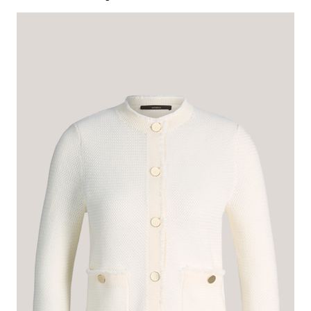
mit Goldknöpfen und Taschen
€ 350,00
€ 199,00
inkl. MwSt
Dieser Artikel fällt normal aus.
Passformhinweis:
Größe auswählen
In den Warenkorb
Das macht diesen Artikel besonders
Feminin und modern wirkt der Cardigan mit durchgängiger
Knopfleiste und akzentuierten Knöpfen. Details in fransiger Optik
schenken raffinierte Akzente, ergänzt durch feingerippte
Bündchenabschlüsse. Die Silhouette erhält durch den
Rundhalsausschnitt und leicht verkürzte Ärmel ein elegantes