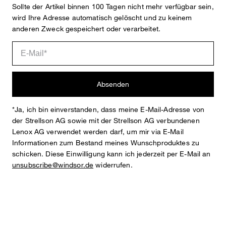
Sollte der Artikel binnen 100 Tagen nicht mehr verfügbar sein,
wird Ihre Adresse automatisch gelöscht und zu keinem
Anna
Fashion- & Lifestyle-Redaktion
anderen Zweck gespeichert oder verarbeitet.
Details
Absenden
*Ja, ich bin einverstanden, dass meine E-Mail-Adresse von
der Strellson AG sowie mit der Strellson AG verbundenen
Lenox AG verwendet werden darf, um mir via E-Mail
Informationen zum Bestand meines Wunschproduktes zu
schicken. Diese Einwilligung kann ich jederzeit per E-Mail an
STYLE: DP713
unsubscribe@windsor.de
widerrufen.
REGULAR FIT
Cardigan aus Strukturstrick
Rundhalsausschnitt
leicht verkürzte Ärmel