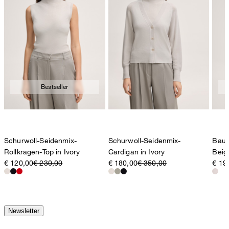
Bestseller
Schurwoll-Seidenmix-
Schurwoll-Seidenmix-
Baum
Rollkragen-Top in Ivory
Cardigan in Ivory
Beig
€ 120,00
€ 230,00
€ 180,00
€ 350,00
€ 19
Newsletter