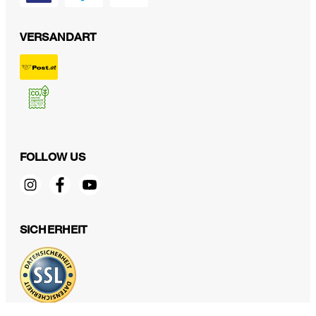
VERSANDART
FOLLOW US
Merino-Strick-Cardigan in Ecru
€ 350,00
SICHERHEIT
€ 199,00
inkl. MwSt
44