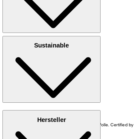
100% reine Schurwolle, Merino Extrafine Wool
Sustainable
Handwäsche
Responsible Wool Standard
Hersteller
Dieses Produkt enthält 100% RWS-zertifizierte Wolle. Certified by
Control Union CU 1045668