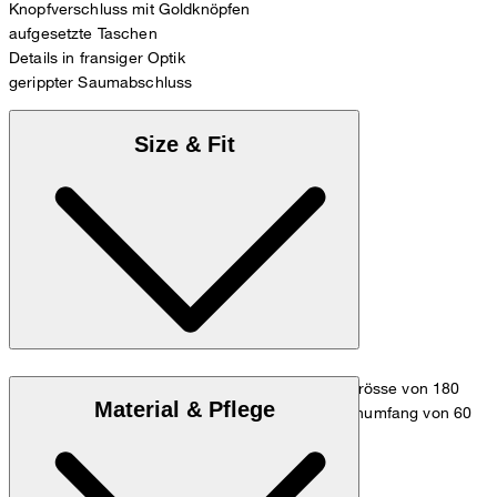
Knopfverschluss mit Goldknöpfen
aufgesetzte Taschen
Details in fransiger Optik
gerippter Saumabschluss
Size & Fit
Das Model trägt die Grösse 36 bei einer Körpergrösse von 180
Material & Pflege
cm, einem Brustumfang von 83 cm, einem Taillenumfang von 60
cm und einem Hüftumfang von 90 cm.
Maßtabelle