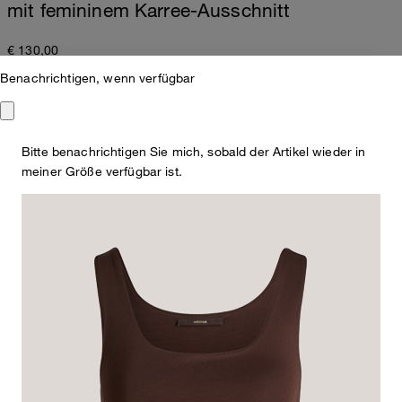
mit femininem Karree-Ausschnitt
€ 130,00
€ 120,00
Benachrichtigen, wenn verfügbar
inkl. MwSt
Farbe:
dunkelbraun
Bitte benachrichtigen Sie mich, sobald der Artikel wieder in
meiner Größe verfügbar ist.
Dieser Artikel fällt normal aus.
Passformhinweis:
Größe auswählen
In den Warenkorb
Verfügbarkeit und Reservierung im Store