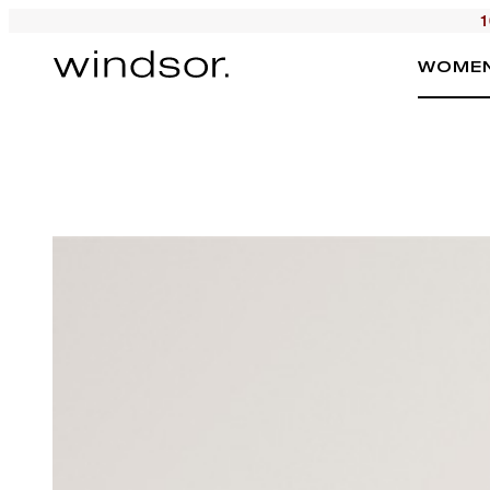
1
WOME