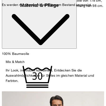
Das Model trägt die Größe M, bei einer Körpergröße von 178 cm,
Material & Pflege
Es werden nur Stores mit verfügbarem Bestand angezeigt.
einem Brustumfang von 98 cm und einem Hüftumfang von 98 cm.
100% Baumwolle
Mix & Match
Ihr Look, individuell kombiniert. Entdecken Sie die
Auswahlmöglichkeiten für Styles im gleichen Material und
Farbton.
Maschinenwäsche bei 30°C, sehr schonend