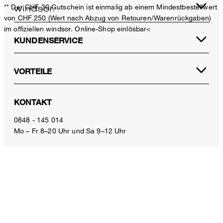
** Der CHF 30 Gutschein ist einmalig ab einem Mindestbestellwert
von CHF 250 (Wert nach Abzug von Retouren/Warenrückgaben)
im offiziellen windsor. Online-Shop einlösbar<
KUNDENSERVICE
VORTEILE
Baumwoll-T-Shirt in Weiss
KONTAKT
CHF 199.00
inkl. MwSt
0848 - 145 014
Mo – Fr 8–20 Uhr und Sa 9–12 Uhr
M
E-Mail:
service.ch@windsor.de
ZAHLUNGSARTEN