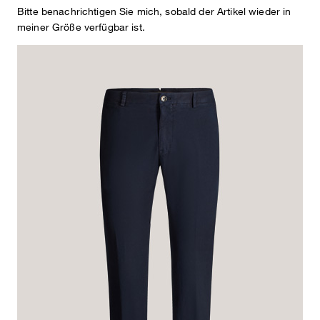
Bitte benachrichtigen Sie mich, sobald der Artikel wieder in
meiner Größe verfügbar ist.
mit seitlichen Eingrifftaschen
CHF 239.00
CHF 150.00
inkl. MwSt
Farbe:
navy
Dieser Artikel fällt normal aus.
Passformhinweis:
Grösse auswählen
In den Warenkorb