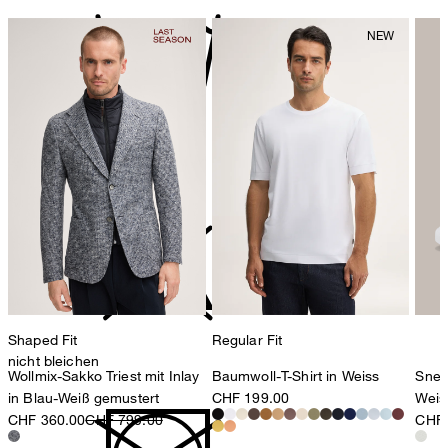
Maschinenwäsche bei 30°C
Shaped Fit
Regular Fit
nicht bleichen
Wollmix-Sakko Triest mit Inlay
Baumwoll-T-Shirt in Weiss
Snea
in Blau-Weiß gemustert
CHF 199.00
Weis
CHF 360.00
CHF 799.00
CHF 