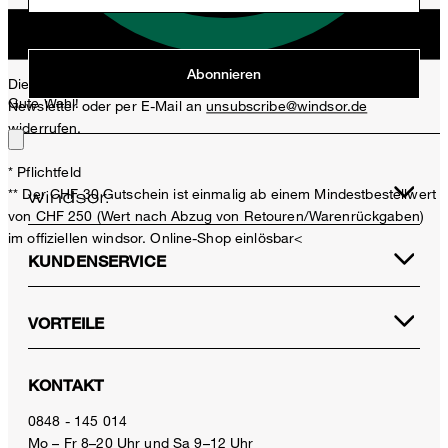
Jetzt anmelden
Abonnieren
Diese Einwilligung kann ich jederzeit durch den Abmeldelink im
Gute Wahl!
Newsletter oder per E-Mail an
unsubscribe@windsor.de
widerrufen.
* Pflichtfeld
** Der CHF 30 Gutschein ist einmalig ab einem Mindestbestellwert
von CHF 250 (Wert nach Abzug von Retouren/Warenrückgaben)
im offiziellen windsor. Online-Shop einlösbar<
KUNDENSERVICE
VORTEILE
Baumwoll-Hose Sapo mit Bundfalte in Navy
KONTAKT
CHF 359.00
inkl. MwSt
0848 - 145 014
Mo – Fr 8–20 Uhr und Sa 9–12 Uhr