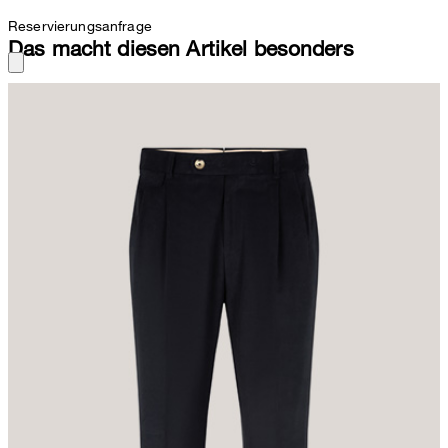
Reservierungsanfrage
Das macht diesen Artikel besonders
Die weiche Baumwollstretch-Qualität verleiht der Bundfaltenhose
Sapo ein edles Finish, während klassische Details wie Bügelfalten
und Gesäßtaschen mit Melangeknöpfen und eine Coin Pocket mit
Patte das Design auszeichnen. Hosenbeinabschlüsse mit
Umschlag setzen moderne Akzente und runden stilvoll ab.