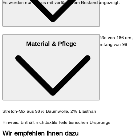
Es werden nur Stores mit verfügbarem Bestand angezeigt.
Das Model trägt die Größe 48 bei einer Körpergröße von 186 cm,
Material & Pflege
einem Taillenumfang von 84 cm und einem Hüftumfang von 98
cm.
Maßtabelle
Stretch-Mix aus 98% Baumwolle, 2% Elasthan
Hinweis: Enthält nichttextile Teile tierischen Ursprungs
Wir empfehlen Ihnen dazu