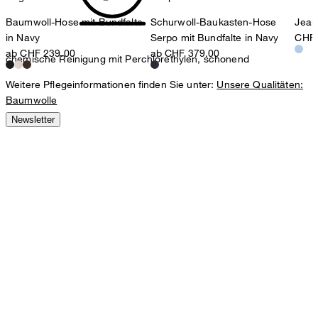
Baumwoll-Hose mit Bundfalte
Schurwoll-Baukasten-Hose
Jean
in Navy
Serpo mit Bundfalte in Navy
CHF 
ab CHF 239.00
ab CHF 379.00
chemische Reinigung mit Perchlorethylen, schonend
Weitere Pflegeinformationen finden Sie unter:
Unsere Qualitäten:
Baumwolle
Newsletter