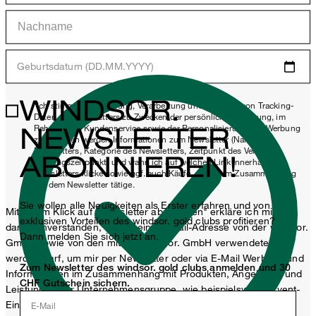
Geburtsdatum (DD.MM.YYYY)
WINDSOR.
*Ich stimme der Erhebung, Verarbeitung und Nutzung von Tracking-
Daten des Newsletters zu Zwecken der persönlichen Beratung, im
NEWSLETTER
Rahmen des Kundenservice sowie der Personalisierung von Werbung
zu. Erhoben werden Informationen zum Newsletter (Name des
Newsletters, Kategorie des Newsletters, Zeitpunkt des Versands,
ABONNIEREN!
Öffnungszeitpunkt) und wann ich auf welchen Link innerhalb des
Newsletters klicke sowie ggf. auch Käufe, die ich im Zusammenhang
mit dem Newsletter tätige.
Sie wollen alle Neuigkeiten als Erster erfahren und von
Mit einem Klick auf „Newsletter abonnieren" erkläre ich mich
exklusiven Vorteilen des windsor. gold clubs profitieren?
damit einverstanden, dass meine E-Mail-Adresse von der windsor.
Dann melden Sie sich jetzt an.
GmbH sowie von den mit der windsor. GmbH verwendeten
werden darf, um mir per Newsletter oder via E-Mail Werbung und
Zum Newsletter des windsor. gold clubs anmelden und 30
Informationen im Zusammenhang mit Produkten, Angeboten und
CHF Gutschein sichern.
Leistungen der Unternehmensgruppe, wie beispielsweise Event-
Einladungen, Aktionen, Produkt-Promotions zuzusenden.
E-Mail