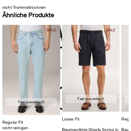
nicht Trommeltrocknen
Ähnliche Produkte
Bügeln bei geringer Temperatur
Fast ausverkauft
Fast ausverkauft
Loose Fit
Regul
Regular Fit
nicht reinigen
Baumwollmix-Shorts Scrivo in
Baum