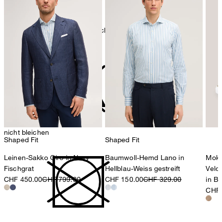
Maschinenwäsche bei 30°C schonend
nicht bleichen
Shaped Fit
Shaped Fit
Leinen-Sakko Giro in Navy
Baumwoll-Hemd Lano in
Moka
Fischgrat
Hellblau-Weiss gestreift
Velo
CHF 450.00
CHF 799.00
CHF 150.00
CHF 329.00
in B
CHF 