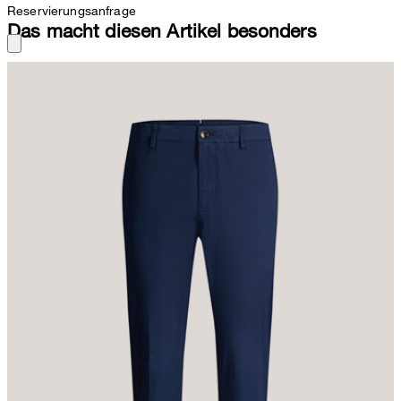
Reservierungsanfrage
Das macht diesen Artikel besonders
Passend für Freizeitlooks, Business und semi-formelle Anlässe:
Die Chino Cino überzeugt als favorisierter Allrounder.
Gürtelschlaufen am Bund, der klassische Knopf-Zip-Verschluss
und knöpfbare Leistengesäßtaschen ergänzen die Optik. Für
einen markanten Akzent sorgt ein Label-Patch. Puren
Tragekomfort bietet die Verarbeitung aus Baumwollstretch.