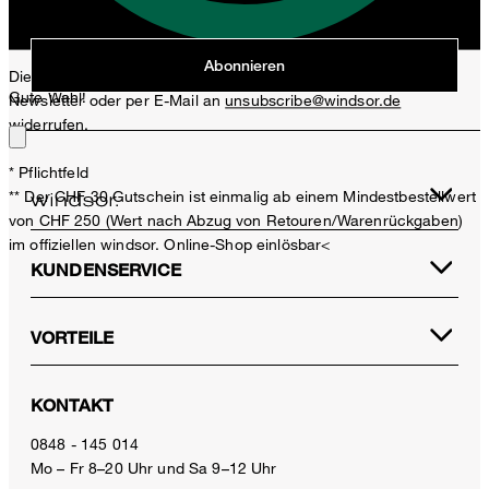
Jetzt anmelden
Abonnieren
Diese Einwilligung kann ich jederzeit durch den Abmeldelink im
Gute Wahl!
Newsletter oder per E-Mail an
unsubscribe@windsor.de
widerrufen.
* Pflichtfeld
** Der CHF 30 Gutschein ist einmalig ab einem Mindestbestellwert
von CHF 250 (Wert nach Abzug von Retouren/Warenrückgaben)
im offiziellen windsor. Online-Shop einlösbar<
KUNDENSERVICE
VORTEILE
Baumwollmix-Chino Cino in Navy
CHF 239.00
KONTAKT
CHF 150.00
inkl. MwSt
0848 - 145 014
Mo – Fr 8–20 Uhr und Sa 9–12 Uhr
48