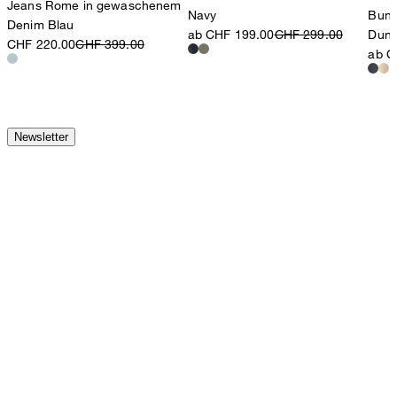
Jeans Rome in gewaschenem
Navy
Bund
Denim Blau
ab CHF 199.00
CHF 299.00
Dunk
CHF 220.00
CHF 399.00
ab C
Newsletter