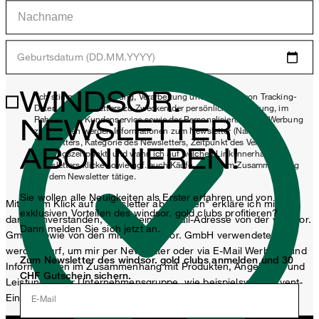
Geburtsdatum (DD.MM.YYYY)
WINDSOR.
*Ich stimme der Erhebung, Verarbeitung und Nutzung von Tracking-
Daten des Newsletters zu Zwecken der persönlichen Beratung, im
NEWSLETTER
Rahmen des Kundenservice sowie der Personalisierung von Werbung
zu. Erhoben werden Informationen zum Newsletter (Name des
Newsletters, Kategorie des Newsletters, Zeitpunkt des Versands,
ABONNIEREN!
Öffnungszeitpunkt) und wann ich auf welchen Link innerhalb des
Newsletters klicke sowie ggf. auch Käufe, die ich im Zusammenhang
mit dem Newsletter tätige.
Sie wollen alle Neuigkeiten als Erster erfahren und von
Mit einem Klick auf „Newsletter abonnieren" erkläre ich mich
exklusiven Vorteilen des windsor. gold clubs profitieren?
damit einverstanden, dass meine E-Mail-Adresse von der windsor.
Dann melden Sie sich jetzt an.
GmbH sowie von den mit der windsor. GmbH verwendeten
werden darf, um mir per Newsletter oder via E-Mail Werbung und
Zum Newsletter des windsor. gold clubs anmelden und 30
Informationen im Zusammenhang mit Produkten, Angeboten und
CHF Gutschein sichern.
Leistungen der Unternehmensgruppe, wie beispielsweise Event-
Einladungen, Aktionen, Produkt-Promotions zuzusenden.
E-Mail