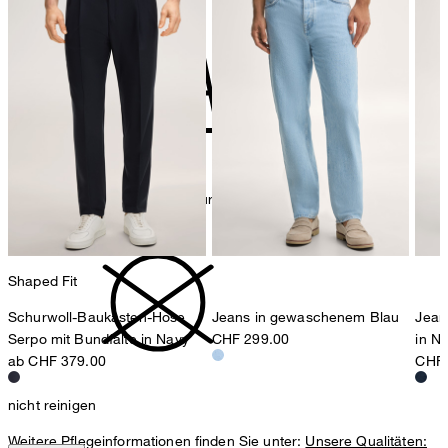
Bügeln bei geringer Temperatur
Shaped Fit
Schurwoll-Baukasten-Hose
Jeans in gewaschenem Blau
Jean
Serpo mit Bundfalte in Navy
CHF 299.00
in N
ab CHF 379.00
CHF 
nicht reinigen
Weitere Pflegeinformationen finden Sie unter:
Unsere Qualitäten: