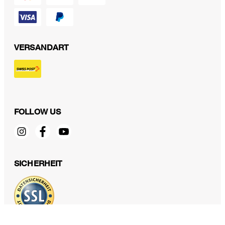
VERSANDART
FOLLOW US
Jeans Rome in Denim Blue
CHF 349.00
SICHERHEIT
inkl. MwSt
31/34 - Nur noch 1 Artikel verfügbar