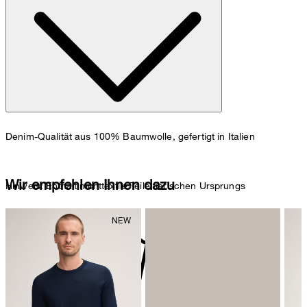
98 cm.
Maßtabelle
Denim-Qualität aus 100% Baumwolle, gefertigt in Italien
Wir empfehlen Ihnen dazu
Hinweis: Enthält nichttextile Teile tierischen Ursprungs