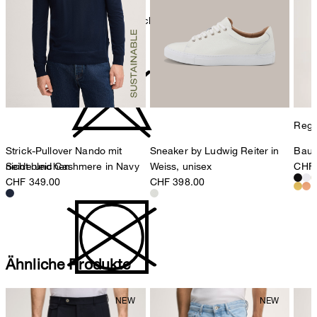
Maschinenwäsche bei 30°C schonend
Regul
Strick-Pullover Nando mit
Sneaker by Ludwig Reiter in
Baum
nicht bleichen
Seide und Cashmere in Navy
Weiss, unisex
CHF 
CHF 349.00
CHF 398.00
Ähnliche Produkte
nicht Trommeltrocknen