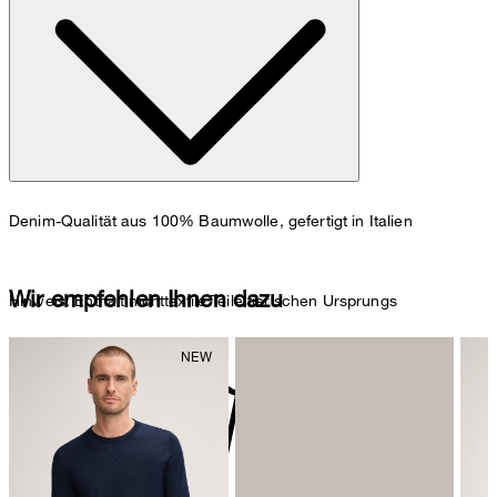
98 cm.
Maßtabelle
Denim-Qualität aus 100% Baumwolle, gefertigt in Italien
Wir empfehlen Ihnen dazu
Hinweis: Enthält nichttextile Teile tierischen Ursprungs