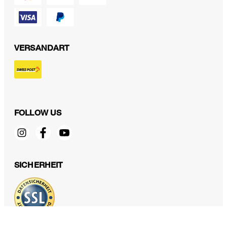
VERSANDART
FOLLOW US
Jeans Rome in Denim Blue
CHF 349.00
SICHERHEIT
inkl. MwSt
34/32 - Nur noch 1 Artikel verfügbar