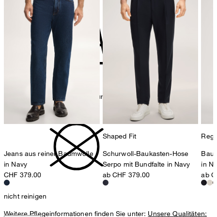
Bügeln bei geringer Temperatur
Shaped Fit
Regul
Jeans aus reiner Baumwolle
Schurwoll-Baukasten-Hose
Baum
in Navy
Serpo mit Bundfalte in Navy
in N
CHF 379.00
ab CHF 379.00
ab C
nicht reinigen
Weitere Pflegeinformationen finden Sie unter:
Unsere Qualitäten: