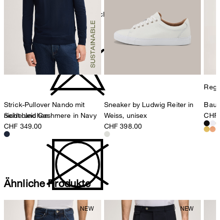
Maschinenwäsche bei 30°C schonend
Regul
Strick-Pullover Nando mit
Sneaker by Ludwig Reiter in
Baum
nicht bleichen
Seide und Cashmere in Navy
Weiss, unisex
CHF 
CHF 349.00
CHF 398.00
Ähnliche Produkte
nicht Trommeltrocknen