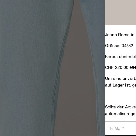
Jeans Rome in
Grösse: 34/32
Farbe: denim b
CHF 220.00
CH
Um eine unverbi
auf Lager ist, g
Sollte der Arti
automatisch ge