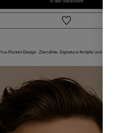
In den Warenkorb
Five-Pocket-Design. Ziernähte, Signature-Knöpfe und applizierte Nie