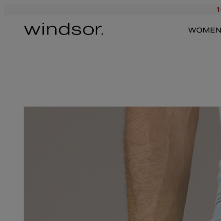
1
WOME