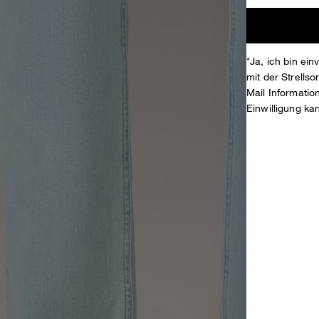
*Ja, ich bin ei
mit der Strell
Mail Informati
Einwilligung ka