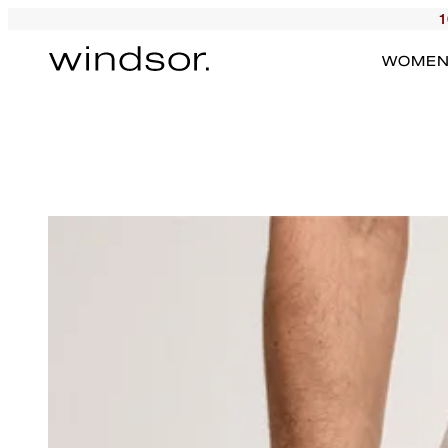
1
WOME