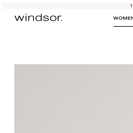
1
WOME