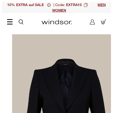
| Code:
10% EXTRA auf SALE
EXTRA10
MEN
WOMEN