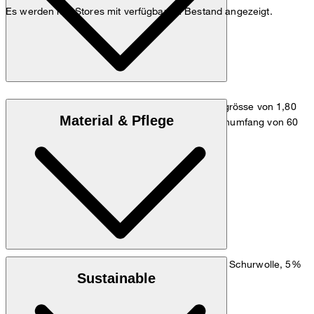
Es werden nur Stores mit verfügbarem Bestand angezeigt.
Das Model trägt die Grösse 36, bei einer Körpergrösse von 1,80
Material & Pflege
cm, einem Brustumfang von 83 cm, einem Taillenumfang von 60
cm und einem Hüftumfang von 90 cm.
Maßtabelle
: Schurwolle mit Stretchanteil aus 95% Schurwolle, 5%
Oberstoff
Sustainable
Elasthan
: 67% Acetat, 33% Polyester
Futter