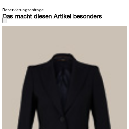
Reservierungsanfrage
Das macht diesen Artikel besonders
Stilvoller Business-Allrounder – gefertigt aus luxuriösem
Schurwoll-Stretch im eleganten Einreiher-Design vereint der
windsor Blazer in Navy edles Flair mit klassischem Tailoring.
Reverskragen mit Spitzfacon, Pattentaschen und komfortable
Bewegungsschlitze setzen feine Akzente, während die leichte
Schulterverarbeitung und ein dezentes AMF-Stitching den
Business-Favoriten modern abrunden. In Kombination mit der
passenden Anzughose und einer Bluse wirkt der Suit perfekt
abgestimmt.