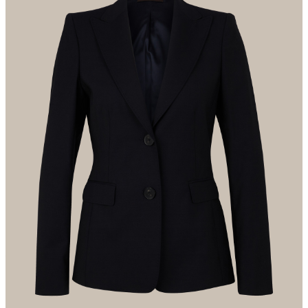
nicht Trommeltrocknen
Der Kauf von Produkten, die nach dem Responsible Wool
Standard zertifiziert sind, unterstreicht die Nachfrage nach
besseren Tierschutzpraktiken und verantwortungsvoller
Flächenbewirtschaftung in der Lieferkette für Wolle.
Bügeln bei geringer Temperatur
Alle Informationen zu nachhaltigen Produkten