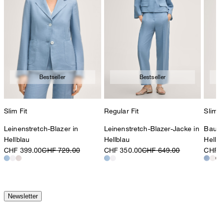
Bestseller
Bestseller
Slim Fit
Regular Fit
Slim 
Leinenstretch-Blazer in
Leinenstretch-Blazer-Jacke in
Baum
Hellblau
Hellblau
Hell
CHF 399.00
CHF 729.00
CHF 350.00
CHF 649.00
CHF 
Newsletter