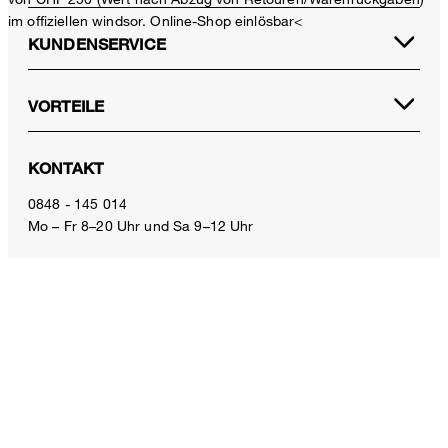
im offiziellen windsor. Online-Shop einlösbar<
KUNDENSERVICE
VORTEILE
Schurwoll-Stretch-Blazer in Navy
KONTAKT
CHF 599.00
inkl. MwSt
0848 - 145 014
Mo – Fr 8–20 Uhr und Sa 9–12 Uhr
38
E-Mail:
service.ch@windsor.de
ZAHLUNGSARTEN