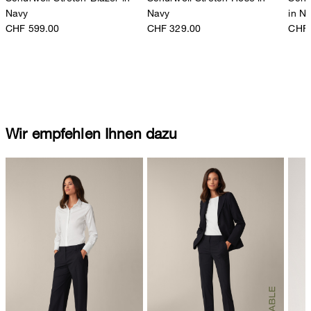
Navy
Navy
in N
CHF 599.00
CHF 329.00
CHF 
Wir empfehlen Ihnen dazu