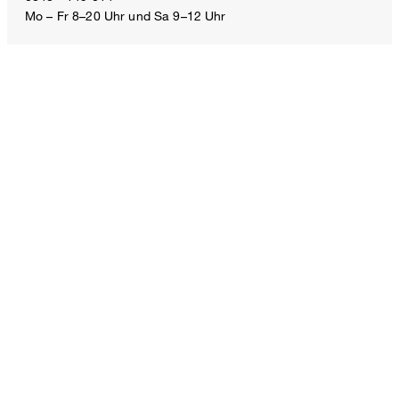
Mo – Fr 8–20 Uhr und Sa 9–12 Uhr
46
E-Mail:
service.ch@windsor.de
ZAHLUNGSARTEN
VERSANDART
FOLLOW US