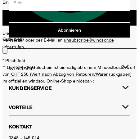
Einladungen, Aktionen, Produkt-Promotions zuzusenden.
E-Mail
Jetzt anmelden
Abonnieren
Diese Einwilligung kann ich jederzeit durch den Abmeldelink im
Gute Wahl!
Newsletter oder per E-Mail an
unsubscribe@windsor.de
widerrufen.
* Pflichtfeld
** Der CHF 30 Gutschein ist einmalig ab einem Mindestbestellwert
von CHF 250 (Wert nach Abzug von Retouren/Warenrückgaben)
im offiziellen windsor. Online-Shop einlösbar<
KUNDENSERVICE
VORTEILE
Schurwoll-Weste in Taupe
CHF 449.00
KONTAKT
CHF 199.00
inkl. MwSt
0848 - 145 014