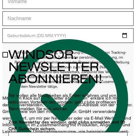
Geburtsdatum (DD.MM.YYYY)
WINDSOR.
*Ich stimme der Erhebung, Verarbeitung und Nutzung von Tracking-
Daten des Newsletters zu Zwecken der persönlichen Beratung, im
NEWSLETTER
Rahmen des Kundenservice sowie der Personalisierung von Werbung
zu. Erhoben werden Informationen zum Newsletter (Name des
Newsletters, Kategorie des Newsletters, Zeitpunkt des Versands,
ABONNIEREN!
Öffnungszeitpunkt) und wann ich auf welchen Link innerhalb des
Newsletters klicke sowie ggf. auch Käufe, die ich im Zusammenhang
mit dem Newsletter tätige.
Sie wollen alle Neuigkeiten als Erster erfahren und von
Mit einem Klick auf „Newsletter abonnieren" erkläre ich mich
exklusiven Vorteilen des windsor. gold clubs profitieren?
damit einverstanden, dass meine E-Mail-Adresse von der windsor.
Dann melden Sie sich jetzt an.
GmbH sowie von den mit der windsor. GmbH verwendeten
werden darf, um mir per Newsletter oder via E-Mail Werbung und
Zum Newsletter des windsor. gold clubs anmelden und 30
Informationen im Zusammenhang mit Produkten, Angeboten und
CHF Gutschein sichern.
Leistungen der Unternehmensgruppe, wie beispielsweise Event-