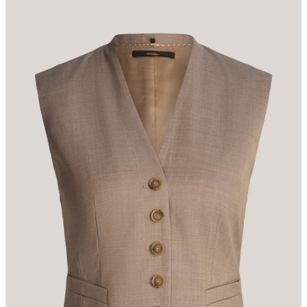
dazugehörigen Anzughose und dem Blazer für gehobene Anlässe
oder im Business. Mit V-Ausschnitt, minimalistischen
Paspeltaschen und edler Knopfleiste präsentiert sich das Modell
klassisch und souverän. Reine Schurwolle hebt den eleganten
Look hervor. Für zusätzlichen Tragekomfort sorgen ein fließendes
Futter und der rückseitige Westenriegel.