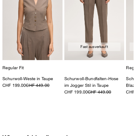
Fast ausverkauft
Regular Fit
Regul
Schurwoll-Weste in Taupe
Schurwoll-Bundfalten-Hose
Schu
CHF 199.00
CHF 449.00
im Jogger Stil in Taupe
Blaz
CHF 199.00
CHF 449.00
CHF 