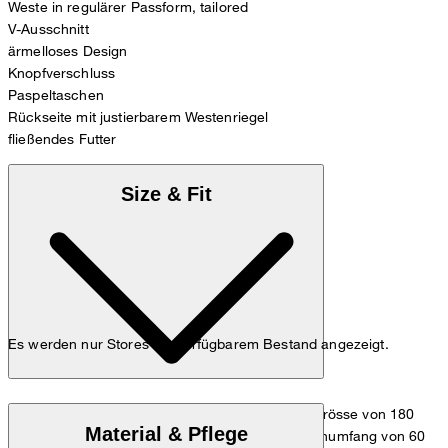
Weste in regulärer Passform, tailored
V-Ausschnitt
ärmelloses Design
Knopfverschluss
Paspeltaschen
Rückseite mit justierbarem Westenriegel
fließendes Futter
Size & Fit
Es werden nur Stores mit verfügbarem Bestand angezeigt.
Das Model trägt die Grösse 36 bei einer Körpergrösse von 180
Material & Pflege
cm, einem Brustumfang von 83 cm, einem Taillenumfang von 60