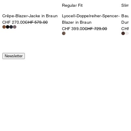
Regular Fit
Slim 
Crêpe-Blazer-Jacke in Braun
Lyocell-Doppelreiher-Spencer-
Baum
CHF 270.00
CHF 579.00
Blazer in Braun
Dunk
CHF 399.00
CHF 729.00
CHF 
Newsletter