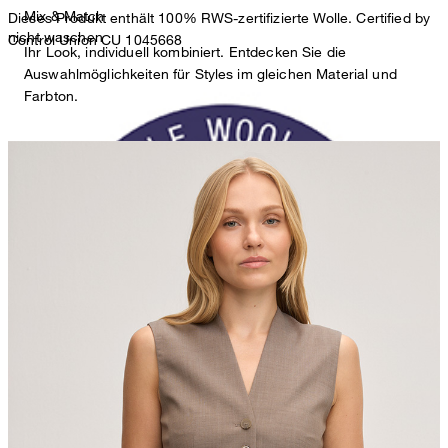
Mix & Match
Dieses Produkt enthält 100% RWS-zertifizierte Wolle. Certified by
nicht waschen
Control Union CU 1045668
Ihr Look, individuell kombiniert. Entdecken Sie die
Auswahlmöglichkeiten für Styles im gleichen Material und
Farbton.
nicht bleichen