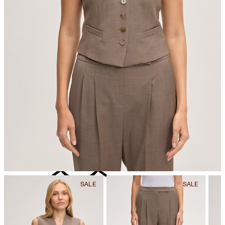
nicht Trommeltrocknen
Der Kauf von Produkten, die nach dem Responsible Wool
Standard zertifiziert sind, unterstreicht die Nachfrage nach
besseren Tierschutzpraktiken und verantwortungsvoller
Flächenbewirtschaftung in der Lieferkette für Wolle.
Alle Informationen zu nachhaltigen Produkten
nicht bügeln
nicht reinigen