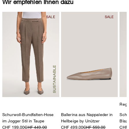
Wir empfehlen Ihnen dazu
Regul
Schurwoll-Bundfalten-Hose
Ballerina aus Nappaleder in
Schu
im Jogger Stil in Taupe
Hellbeige by Unützer
Blaz
CHF 199.00
CHF 449.00
CHF 499.00
CHF 559.00
CHF 