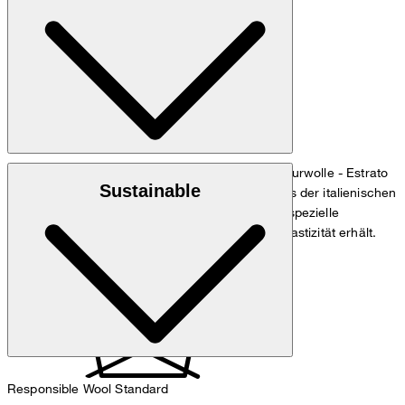
cm und einem Hüftumfang von 90 cm.
Maßtabelle
: Twill-Qualität "Estrato" aus 100% Schurwolle - Estrato
Oberstoff
Sustainable
ist ein hochwertiges, natürliches Wollgewebe aus der italienischen
Weberei Trabaldo Togna, das allein durch seine spezielle
Verarbeitung und Garnstruktur eine natürliche Elastizität erhält.
: Polyester 33%, Acetat 67%
Innenfutter
Responsible Wool Standard