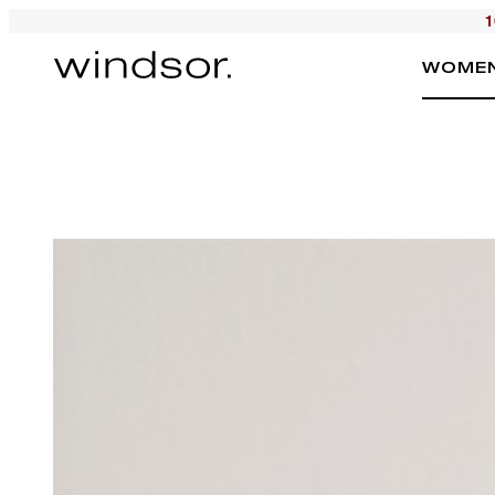
1
WOME