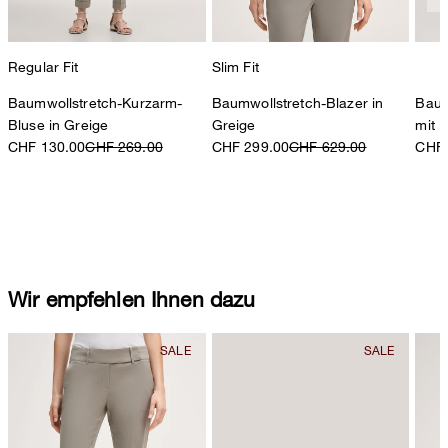
Regular Fit
Slim Fit
Baumwollstretch-Kurzarm-
Baumwollstretch-Blazer in
Baum
Bluse in Greige
Greige
mit 
CHF 130.00
CHF 269.00
CHF 299.00
CHF 629.00
CHF 
Wir empfehlen Ihnen dazu