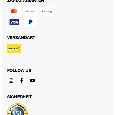
ZAHLUNGSARTEN
VERSANDART
FOLLOW US
Baumwollstretch-Kurzarm-Bluse in Greige
CHF 269.00
CHF 130.00
SICHERHEIT
inkl. MwSt
44