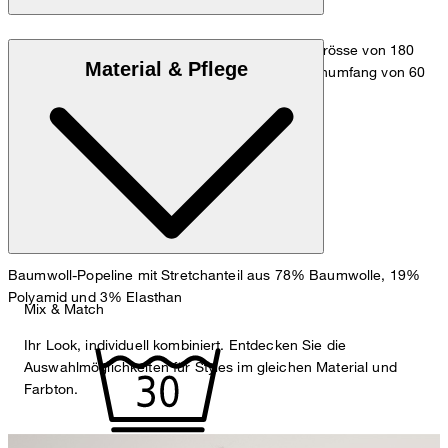
Das Model trägt die Grösse 36 bei einer Körpergrösse von 180
Material & Pflege
cm, einem Brustumfang von 83 cm, einem Taillenumfang von 60
cm und einem Hüftumfang von 90 cm.
Maßtabelle
Baumwoll-Popeline mit Stretchanteil aus 78% Baumwolle, 19%
Polyamid und 3% Elasthan
Mix & Match
Ihr Look, individuell kombiniert. Entdecken Sie die
Auswahlmöglichkeiten für Styles im gleichen Material und
Farbton.