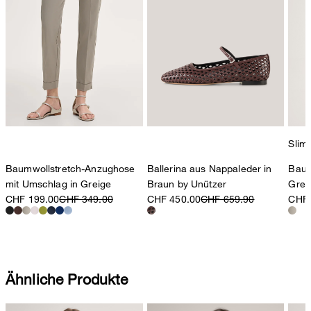
Slim 
Baumwollstretch-Anzughose
Ballerina aus Nappaleder in
Baum
mit Umschlag in Greige
Braun by Unützer
Grei
CHF 199.00
CHF 349.00
CHF 450.00
CHF 659.90
CHF 
Ähnliche Produkte