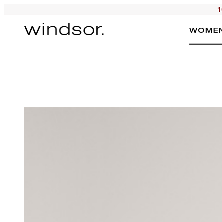
1
WOME