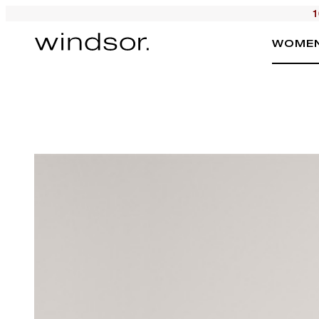
1
WOME