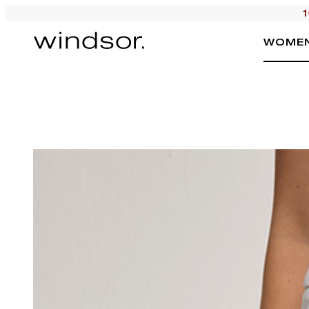
1
WOME