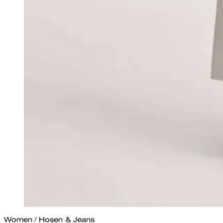
Women
/
Hosen & Jeans