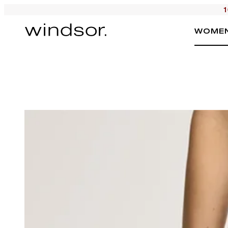
1
WOME