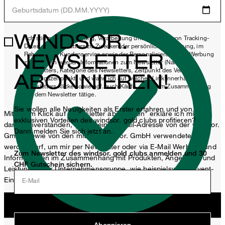
Geburtsdatum (DD.MM.YYYY)
WINDSOR.
*Ich stimme der Erhebung, Verarbeitung und Nutzung von Tracking-
Daten des Newsletters zu Zwecken der persönlichen Beratung, im
NEWSLETTER
Rahmen des Kundenservice sowie der Personalisierung von Werbung
zu. Erhoben werden Informationen zum Newsletter (Name des
Newsletters, Kategorie des Newsletters, Zeitpunkt des Versands,
ABONNIEREN!
Öffnungszeitpunkt) und wann ich auf welchen Link innerhalb des
Newsletters klicke sowie ggf. auch Käufe, die ich im Zusammenhang
mit dem Newsletter tätige.
Sie wollen alle Neuigkeiten als Erster erfahren und von
Mit einem Klick auf „Newsletter abonnieren" erkläre ich mich
exklusiven Vorteilen des windsor. gold clubs profitieren?
damit einverstanden, dass meine E-Mail-Adresse von der windsor.
Dann melden Sie sich jetzt an.
GmbH sowie von den mit der windsor. GmbH verwendeten
werden darf, um mir per Newsletter oder via E-Mail Werbung und
Zum Newsletter des windsor. gold clubs anmelden und 30
Informationen im Zusammenhang mit Produkten, Angeboten und
CHF Gutschein sichern.
Leistungen der Unternehmensgruppe, wie beispielsweise Event-
Einladungen, Aktionen, Produkt-Promotions zuzusenden.
E-Mail
Jetzt anmelden
Abonnieren