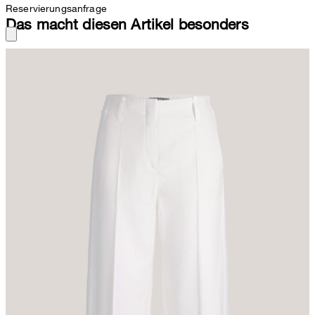
Reservierungsanfrage
Das macht diesen Artikel besonders
Passend für sommerlich inspirierte Looks und als vielseitiger
Allrounder mit einer Bluse oder einem Cardigan kombiniert erweist
sich die Culotte aus komfortablem Leinenstretch. Die Optik erhält
durch Bügelfalten den klassischen Twist. Seitliche Nahttaschen
sowie der teilelastische Bund mit verdecktem Verschluss
vollenden das Design und sorgen für eine schmeichelnde
Silhouette.