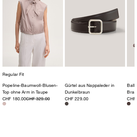
Regular Fit
Popeline-Baumwoll-Blusen-
Gürtel aus Nappaleder in
Ball
Top ohne Arm in Taupe
Dunkelbraun
Brau
CHF 180.00
CHF 329.00
CHF 229.00
CHF 