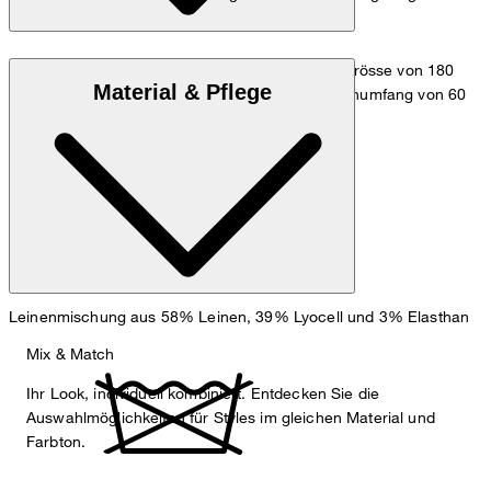
Das Model trägt die Grösse 36 bei einer Körpergrösse von 180
Material & Pflege
cm, einem Brustumfang von 83 cm, einem Taillenumfang von 60
cm und einem Hüftumfang von 90 cm.
Maßtabelle
Leinenmischung aus 58% Leinen, 39% Lyocell und 3% Elasthan
Mix & Match
Ihr Look, individuell kombiniert. Entdecken Sie die
Auswahlmöglichkeiten für Styles im gleichen Material und
Farbton.