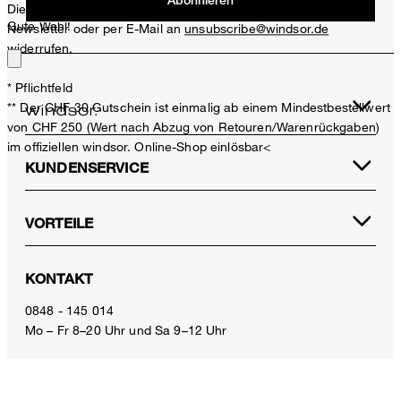
Diese Einwilligung kann ich jederzeit durch den Abmeldelink im
Gute Wahl!
Newsletter oder per E-Mail an
unsubscribe@windsor.de
widerrufen.
* Pflichtfeld
** Der CHF 30 Gutschein ist einmalig ab einem Mindestbestellwert
von CHF 250 (Wert nach Abzug von Retouren/Warenrückgaben)
im offiziellen windsor. Online-Shop einlösbar<
KUNDENSERVICE
VORTEILE
Leinenstretch-Culotte in Weiß
CHF 399.00
KONTAKT
CHF 260.00
inkl. MwSt
0848 - 145 014
Mo – Fr 8–20 Uhr und Sa 9–12 Uhr
34
E-Mail:
service.ch@windsor.de