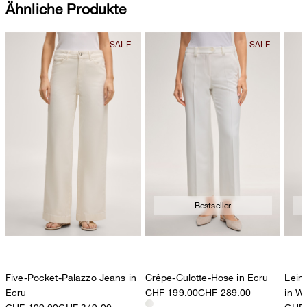
Ähnliche Produkte
Bestseller
Five-Pocket-Palazzo Jeans in
Crêpe-Culotte-Hose in Ecru
Lein
Ecru
CHF 199.00
CHF 289.00
in W