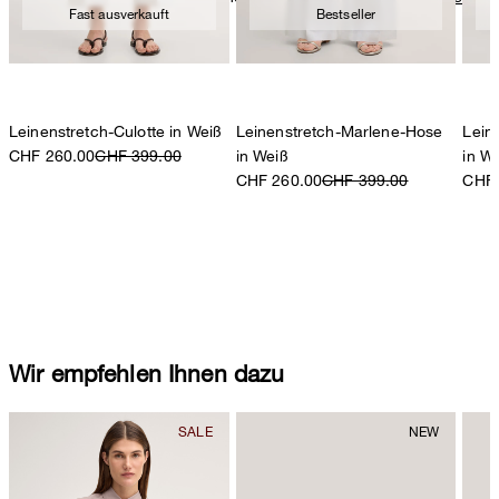
Fast ausverkauft
Bestseller
Leinen
Leinenstretch-Culotte in Weiß
Leinenstretch-Marlene-Hose
Lein
CHF 260.00
CHF 399.00
in Weiß
in W
CHF 260.00
CHF 399.00
CHF 
Wir empfehlen Ihnen dazu