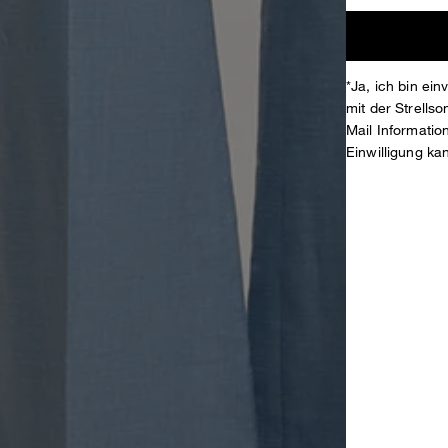
*Ja, ich bin ei
mit der Strell
Mail Informati
Einwilligung ka