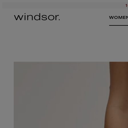
1
WOME