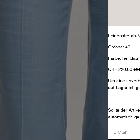
Leinenstretch-M
Grösse: 46
Farbe: hellblau
CHF 220.00
CH
Um eine unverbi
auf Lager ist, g
Sollte der Arti
automatisch ge