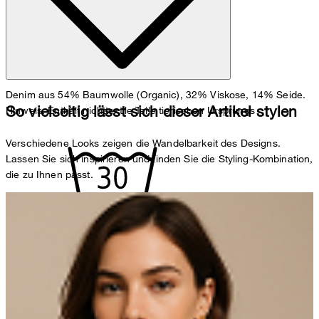
Denim aus 54% Baumwolle (Organic), 32% Viskose, 14% Seide.
So vielseitig lässt sich dieser Artikel stylen
Hinweis: Enthält nichttextile Teile tierischen Ursprungs
Verschiedene Looks zeigen die Wandelbarkeit des Designs.
Lassen Sie sich inspirieren und finden Sie die Styling-Kombination,
die zu Ihnen passt.
Maschinenwäsche bei 30°C schonend