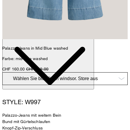
Anna
Fashion- & Lifestyle-Redaktion
Details
Palazzo-Jeans in Mid Blue washed
Farbe: mid blue washed
CHF 160.00
CHF 349.00
STYLE: W997
Palazzo-Jeans mit weitem Bein
Bund mit Gürtelschlaufen
Knopf-Zip-Verschluss