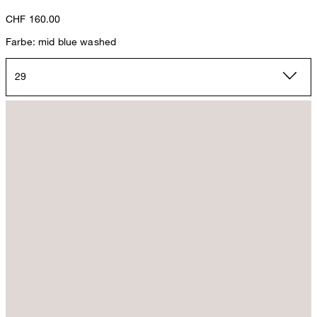
CHF 160.00
Farbe: mid blue washed
29
Palazzo-Jeans in Mid Blue washed
CHF 349.00
CHF 160.00
inkl. MwSt
29