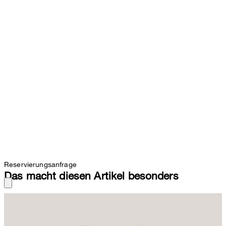
Reservierungsanfrage
Das macht diesen Artikel besonders
In schmeichelnder Silhouette mit weitem Bein erweist sich die
Palazzo-Jeans als stilvoller Styling-Allrounder. Aufgesetzte
Gesäßtaschen und das rückseitige Label-Patch definieren den