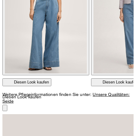
nicht reinigen
Diesen Look kaufen
Diesen Look kaufe
nicht Trommeltrocknen
Weitere Pflegeinformationen finden Sie unter:
Unsere Qualitäten:
Diesen Look kaufen
Seide