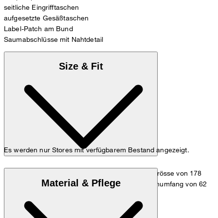
seitliche Eingrifftaschen
aufgesetzte Gesäßtaschen
Label-Patch am Bund
Saumabschlüsse mit Nahtdetail
Size & Fit
Es werden nur Stores mit verfügbarem Bestand angezeigt.
Das Model trägt die Grösse 26 bei einer Körpergrösse von 178
Material & Pflege
cm, einem Brustumfang von 82 cm, einem Taillenumfang von 62
cm und einem Hüftumfang von 88 cm.
Maßtabelle