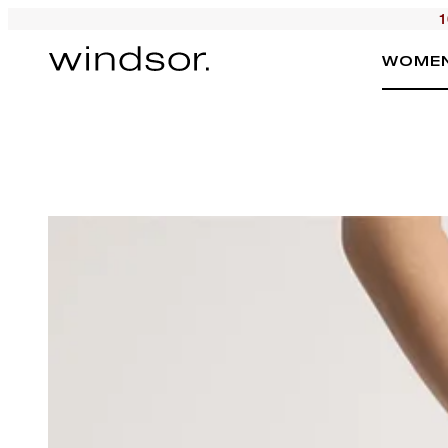
1
WOME