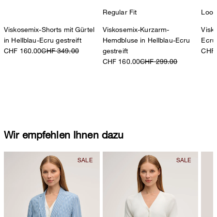
Regular Fit
Loos
Viskosemix-Shorts mit Gürtel
Viskosemix-Kurzarm-
Visk
in Hellblau-Ecru gestreift
Hemdbluse in Hellblau-Ecru
Ecru 
CHF 160.00
CHF 349.00
gestreift
CHF 
CHF 160.00
CHF 299.00
Wir empfehlen Ihnen dazu