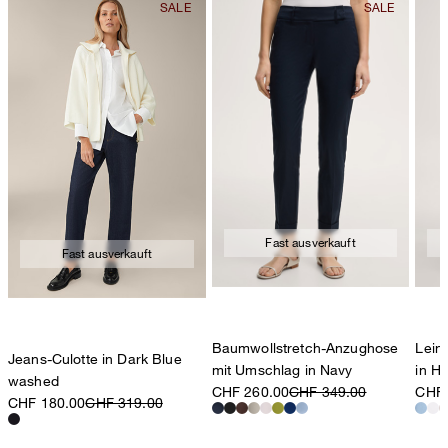
Fast ausverkauft
Fast ausverkauft
Baumwollstretch-Anzughose
Lein
Jeans-Culotte in Dark Blue
mit Umschlag in Navy
in He
washed
CHF 260.00
CHF 349.00
CHF 
CHF 180.00
CHF 319.00