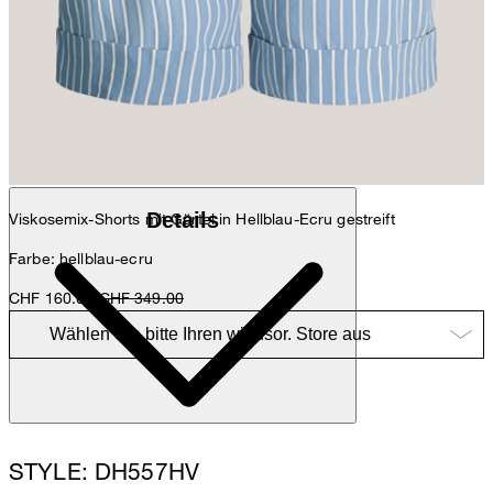
Anna
Fashion- & Lifestyle-Redaktion
Details
Viskosemix-Shorts mit Gürtel in Hellblau-Ecru gestreift
Farbe: hellblau-ecru
CHF 160.00
CHF 349.00
STYLE: DH557HV