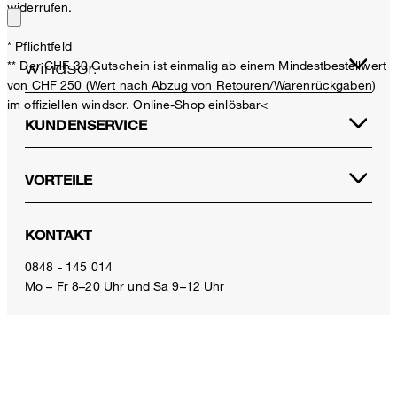
widerrufen.
* Pflichtfeld
** Der CHF 30 Gutschein ist einmalig ab einem Mindestbestellwert
von CHF 250 (Wert nach Abzug von Retouren/Warenrückgaben)
im offiziellen windsor. Online-Shop einlösbar<
KUNDENSERVICE
VORTEILE
Viskosemix-Shorts mit Gürtel in Hellblau-Ecru gestreift
CHF 349.00
KONTAKT
CHF 160.00
inkl. MwSt
0848 - 145 014
Mo – Fr 8–20 Uhr und Sa 9–12 Uhr
32
E-Mail:
service.ch@windsor.de
ZAHLUNGSARTEN