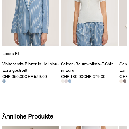
Loose Fit
Viskosemix-Blazer in Hellblau-
Seiden-Baumwollmix-T-Shirt
Sand
Ecru gestreift
in Ecru
Lamm
CHF 350.00
CHF 529.00
CHF 180.00
CHF 379.00
CHF 
Ähnliche Produkte