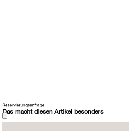
Reservierungsanfrage
Das macht diesen Artikel besonders
Das gestreifte Design zeichnet die Shorts als zeitlose Ergänzung