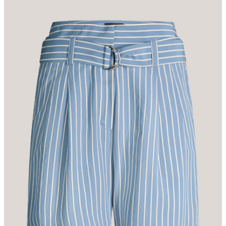
variabler Stylings mit dem passenden Blazer oder solo zu Top
oder Bluse aus. Tragekomfort schenkt die Qualität aus glatter
Viskosemischung. Der hohe Bund mit Gürtel und doppelter D-
Schließe setzt einen stilvollen Akzent und sorgt für den optimalen
Sitz. Nahtverdeckte Taschen sowie das Duo aus Haken und
Zipper heben den Look hervor, während fixierte Umschläge an
den Abschlüssen das harmonische Finish verleihen.