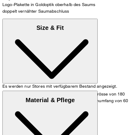
Logo-Plakette in Goldoptik oberhalb des Saums
doppelt vernähter Saumabschluss
Size & Fit
Es werden nur Stores mit verfügbarem Bestand angezeigt.
Das Model trägt die Grösse 36 bei einer Körpergrösse von 180
Material & Pflege
cm, einem Brustumfang von 83 cm, einem Taillenumfang von 60
cm und einem Hüftumfang von 90 cm.
Maßtabelle