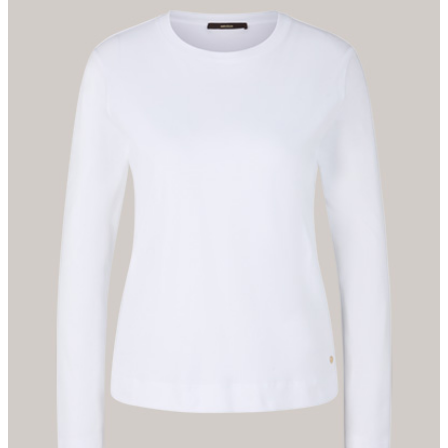
Finish, während eine Logo-Plakette in Goldoptik den ikonischen
Akzent setzt.