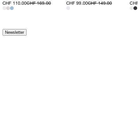
CHF 110.00
CHF 169.00
CHF 99.00
CHF 149.00
CHF 
Newsletter