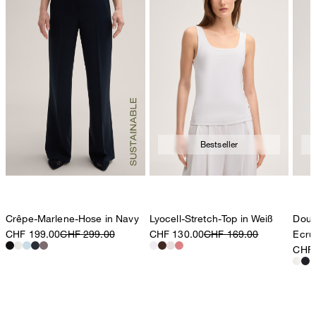
Bestseller
Crêpe-Marlene-Hose in Navy
Lyocell-Stretch-Top in Weiß
Doubl
CHF 199.00
CHF 299.00
CHF 130.00
CHF 169.00
Ecru
CHF 