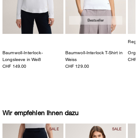
Bestseller
Regul
Baumwoll-Interlock-
Baumwoll-Interlock T-Shirt in
Organ
Longsleeve in Weiß
Weiss
CHF 
CHF 149.00
CHF 129.00
Wir empfehlen Ihnen dazu