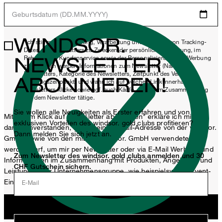
Geburtsdatum (DD.MM.YYYY)
WINDSOR.
*Ich stimme der Erhebung, Verarbeitung und Nutzung von Tracking-
Daten des Newsletters zu Zwecken der persönlichen Beratung, im
NEWSLETTER
Rahmen des Kundenservice sowie der Personalisierung von Werbung
zu. Erhoben werden Informationen zum Newsletter (Name des
Newsletters, Kategorie des Newsletters, Zeitpunkt des Versands,
ABONNIEREN!
Öffnungszeitpunkt) und wann ich auf welchen Link innerhalb des
Newsletters klicke sowie ggf. auch Käufe, die ich im Zusammenhang
mit dem Newsletter tätige.
Sie wollen alle Neuigkeiten als Erster erfahren und von
Mit einem Klick auf „Newsletter abonnieren" erkläre ich mich
exklusiven Vorteilen des windsor. gold clubs profitieren?
damit einverstanden, dass meine E-Mail-Adresse von der windsor.
Dann melden Sie sich jetzt an.
GmbH sowie von den mit der windsor. GmbH verwendeten
werden darf, um mir per Newsletter oder via E-Mail Werbung und
Zum Newsletter des windsor. gold clubs anmelden und 30
Informationen im Zusammenhang mit Produkten, Angeboten und
CHF Gutschein sichern.
Leistungen der Unternehmensgruppe, wie beispielsweise Event-
Einladungen, Aktionen, Produkt-Promotions zuzusenden.
E-Mail
Jetzt anmelden