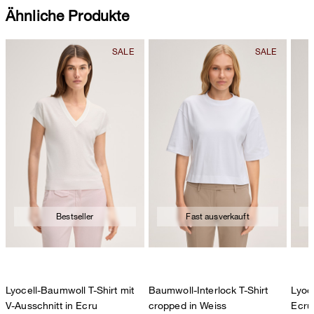
Ähnliche Produkte
Bestseller
Fast ausverkauft
Lyocell-Baumwoll T-Shirt mit
Baumwoll-Interlock T-Shirt
Lyoc
V-Ausschnitt in Ecru
cropped in Weiss
Ecru