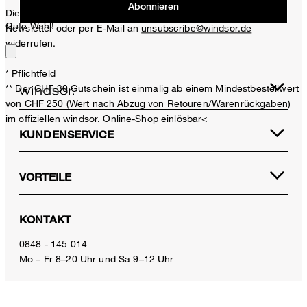
Abonnieren
Diese Einwilligung kann ich jederzeit durch den Abmeldelink im
Gute Wahl!
Newsletter oder per E-Mail an
unsubscribe@windsor.de
widerrufen.
* Pflichtfeld
** Der CHF 30 Gutschein ist einmalig ab einem Mindestbestellwert
von CHF 250 (Wert nach Abzug von Retouren/Warenrückgaben)
im offiziellen windsor. Online-Shop einlösbar<
KUNDENSERVICE
VORTEILE
Baumwoll-Interlock-Longsleeve in Weiß
KONTAKT
CHF 149.00
inkl. MwSt
0848 - 145 014
Mo – Fr 8–20 Uhr und Sa 9–12 Uhr
44
E-Mail:
service.ch@windsor.de