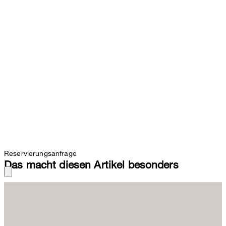
Reservierungsanfrage
Das macht diesen Artikel besonders
Als stilvolles Essential unterm Blazer zu Chino, Jeans oder Rock
überzeugt das Longsleeve im cleanen Design. Die Cotton-Qualität
verleiht puren Tragekomfort und veredelt das Design. Die schmale
Silhouette erhält durch den Rundhalsausschnitt ein stimmiges