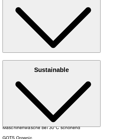
cm und einem Hüftumfang von 90 cm.
Maßtabelle
Jersey-Qualität aus 100% Bio-Baumwolle
Sustainable
Maschinenwäsche bei 30°C schonend
GOTS Organic