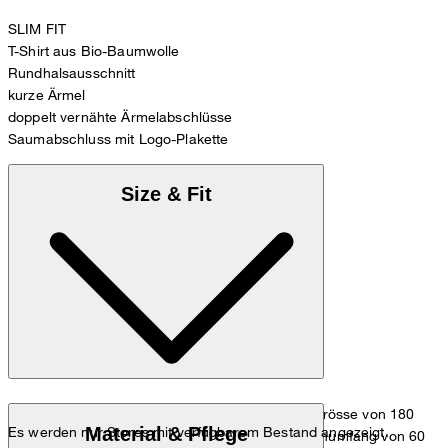
SLIM FIT
T-Shirt aus Bio-Baumwolle
Rundhalsausschnitt
kurze Ärmel
doppelt vernähte Ärmelabschlüsse
Saumabschluss mit Logo-Plakette
Size & Fit
Das Model trägt die Grösse 36 bei einer Körpergrösse von 180
Material & Pflege
Es werden nur Stores mit verfügbarem Bestand angezeigt.
cm, einem Brustumfang von 83 cm, einem Taillenumfang von 60