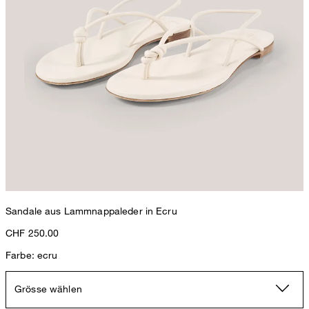
Sandale aus Lammnappaleder in Ecru
Baumwoll-Interlock T-Shirt in Weiss
CHF 250.00
CHF 129.00
Farbe: ecru
inkl. MwSt
Grösse wählen
42