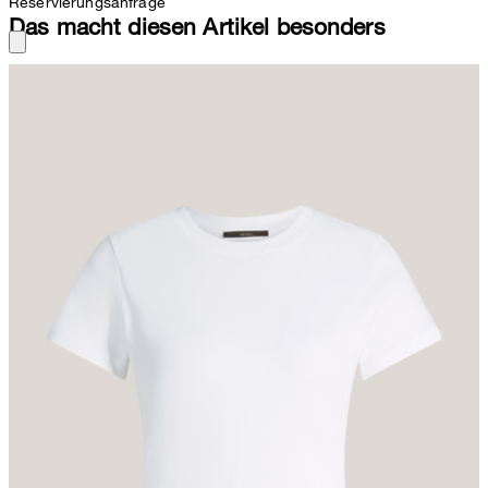
Reservierungsanfrage
Das macht diesen Artikel besonders
Im klassischen Design mit Rundhalsausschnitt und kurzen Ärmeln
erweist sich das T-Shirt als kombinationsstarkes Essential –
akzentvoll ergänzt durch eine dezente Logo-Plakette. Für Komfort
sorgt die Jersey-Qualität aus reiner Bio-Baumwolle.