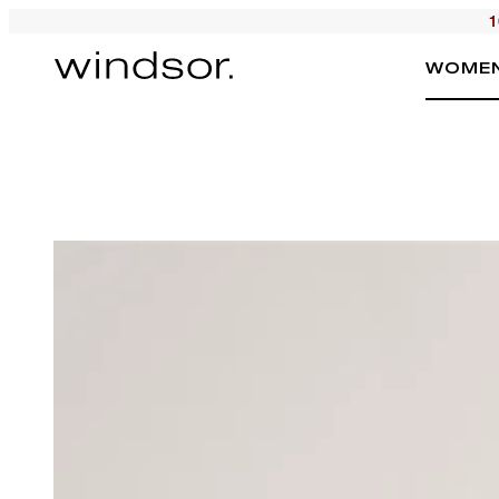
1
WOME