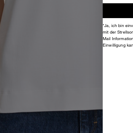
*Ja, ich bin ei
mit der Strell
Mail Informati
Einwilligung ka