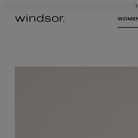
1
WOME