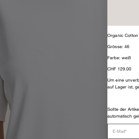
Organic Cotton 
Grösse: 46
Farbe: weiß
CHF 129.00
Um eine unverbi
auf Lager ist, g
Sollte der Arti
automatisch ge