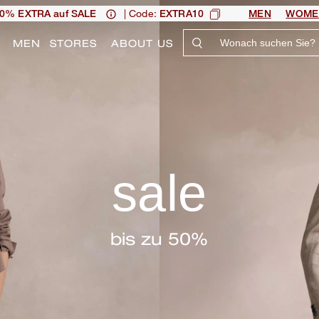
| Code:
0% EXTRA auf SALE
EXTRA10
MEN
WOME
N
MEN
STORES
ABOUT US
sale
bis zu 50%