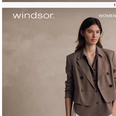
1
WOME