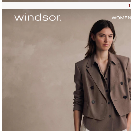
1
WOME