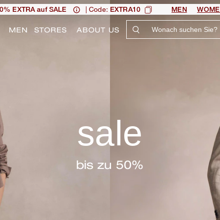
| Code:
0% EXTRA auf SALE
EXTRA10
MEN
WOME
N
MEN
STORES
ABOUT US
sale
bis zu 50%