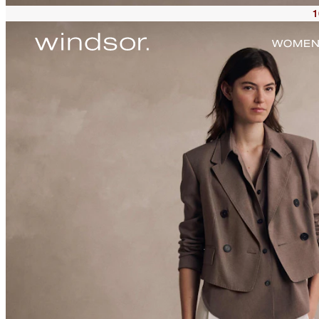
1
WOME