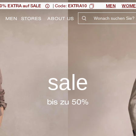
| Code:
0% EXTRA auf SALE
EXTRA10
MEN
WOME
N
MEN
STORES
ABOUT US
sale
bis zu 50%