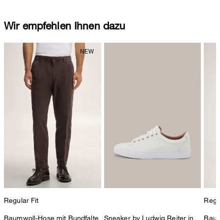
Wir empfehlen Ihnen dazu
Regular Fit
Regul
Baumwoll-Hose mit Bundfalte
Sneaker by Ludwig Reiter in
Baum