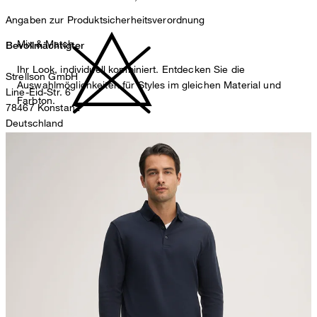
Angaben zur Produktsicherheitsverordnung
Mix & Match
Bevollmächtigter
Ihr Look, individuell kombiniert. Entdecken Sie die
Strellson GmbH
Auswahlmöglichkeiten für Styles im gleichen Material und
Line-Eid-Str. 6
Farbton.
78467 Konstanz
Deutschland
nicht bleichen
contact@strellson.com
Produzent
Strellson AG
Sonnenwiesenstrasse 21
8280 Kreuzlingen
Schweiz
nicht Trommeltrocknen