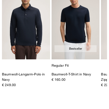
Bestseller
Regular Fit
Baumwoll-Langarm-Polo in
Baumwoll-T-Shirt in Navy
Baum
Navy
€ 160.00
Zipp
€ 249.00
€ 22