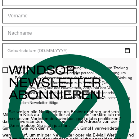
Geburtsdatum (DD.MM.YYYY)
WINDSOR.
*Ich stimme der Erhebung, Verarbeitung und Nutzung von Tracking-
Daten des Newsletters zu Zwecken der persönlichen Beratung, im
NEWSLETTER
Rahmen des Kundenservice sowie der Personalisierung von Werbung
zu. Erhoben werden Informationen zum Newsletter (Name des
Newsletters, Kategorie des Newsletters, Zeitpunkt des Versands,
ABONNIEREN!
Öffnungszeitpunkt) und wann ich auf welchen Link innerhalb des
Newsletters klicke sowie ggf. auch Käufe, die ich im Zusammenhang
mit dem Newsletter tätige.
Sie wollen alle Neuigkeiten als Erster erfahren und von
Mit einem Klick auf „Newsletter abonnieren" erkläre ich mich
exklusiven Vorteilen des windsor. gold clubs profitieren?
damit einverstanden, dass meine E-Mail-Adresse von der windsor.
Dann melden Sie sich jetzt an.
GmbH sowie von den mit der windsor. GmbH verwendeten
werden darf, um mir per Newsletter oder via E-Mail Werbung und