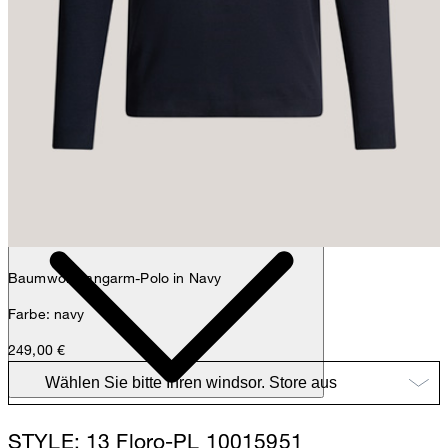
Max
Fashion- & Lifestyle-Redaktion
Details
Baumwoll-Langarm-Polo in Navy
Farbe: navy
249,00 €
STYLE: 13 Floro-PL 10015951