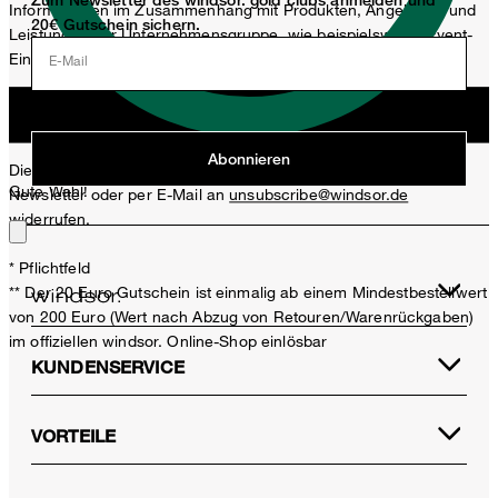
Zum Newsletter des windsor. gold clubs anmelden und
Informationen im Zusammenhang mit Produkten, Angeboten und
20€ Gutschein sichern.
Leistungen der Unternehmensgruppe, wie beispielsweise Event-
Einladungen, Aktionen, Produkt-Promotions zuzusenden.
E-Mail
Jetzt anmelden
Abonnieren
Diese Einwilligung kann ich jederzeit durch den Abmeldelink im
Gute Wahl!
Newsletter oder per E-Mail an
unsubscribe@windsor.de
widerrufen.
* Pflichtfeld
** Der 20 Euro Gutschein ist einmalig ab einem Mindestbestellwert
von 200 Euro (Wert nach Abzug von Retouren/Warenrückgaben)
im offiziellen windsor. Online-Shop einlösbar
KUNDENSERVICE
VORTEILE