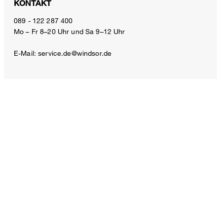
KONTAKT
Baumwoll-Langarm-Polo in Navy
089 - 122 287 400
Mo – Fr 8–20 Uhr und Sa 9–12 Uhr
249,00 €
inkl. MwSt
E-Mail:
service.de@windsor.de
Größe auswählen
ZAHLUNGSARTEN
VERSANDARTEN