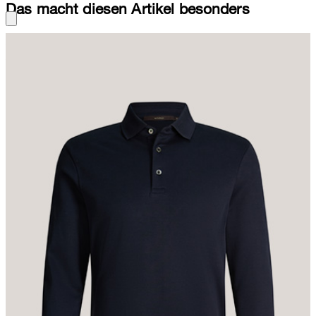
Das macht diesen Artikel besonders
Aus reiner Baumwolle und mit gerippten Bündchen an den langen
Ärmeln und am Saumabschluss erweist sich das Poloshirt Floro
als komfortables Piece. Das Design hebt der klassische
Polokragen mit angesetzter Knopfleiste hervor, während eine
seitliche Labelflag für einen signaturetypischen Akzent sorgt.