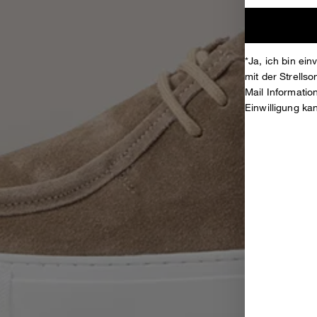
*Ja, ich bin ei
mit der Strell
Mail Informati
Einwilligung ka