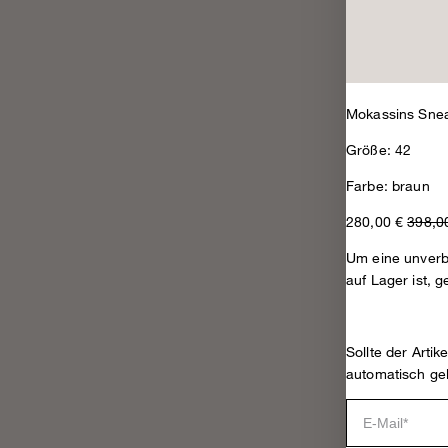
Mokassins Snea
Größe: 42
Farbe: braun
280,00 €
398,0
Um eine unverbi
auf Lager ist, g
Sollte der Arti
automatisch ge