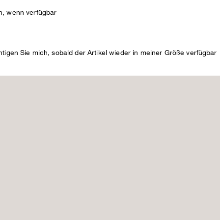
N
n, wenn verfügbar
DE
htigen Sie mich, sobald der Artikel wieder in meiner Größe verfügbar