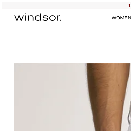
1
WOME