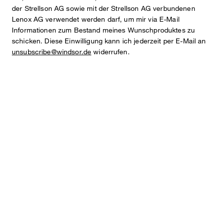
über einem puristischen Top und zur Jeans überzeugt die Blazer-
der Strellson AG sowie mit der Strellson AG verbundenen
Jacke. Details wie der klassische Umlegekragen sowie knöpfbare
Lenox AG verwendet werden darf, um mir via E-Mail
Ärmelabschlüsse zeichnen das Design aus. Harmonische Akzente
Informationen zum Bestand meines Wunschproduktes zu
setzen Pattentaschen auf Brusthöhe. Aus stretchiger
schicken. Diese Einwilligung kann ich jederzeit per E-Mail an
Leinenmischung mit fließendem Futter begeistert der Style als
unsubscribe@windsor.de
widerrufen.
komfortable und zugleich leichte Wahl für jeden Tag.