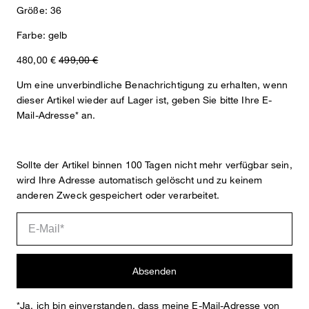
Größe: 36
Farbe: gelb
480,00 €
499,00 €
Um eine unverbindliche Benachrichtigung zu erhalten, wenn
dieser Artikel wieder auf Lager ist, geben Sie bitte Ihre E-
Mail-Adresse* an.
Sollte der Artikel binnen 100 Tagen nicht mehr verfügbar sein,
wird Ihre Adresse automatisch gelöscht und zu keinem
anderen Zweck gespeichert oder verarbeitet.
Reservierungsanfrage
Das macht diesen Artikel besonders
Absenden
Als stilvolle Ergänzung zu Looks aus Blusen und Anzughosen oder
*Ja, ich bin einverstanden, dass meine E-Mail-Adresse von