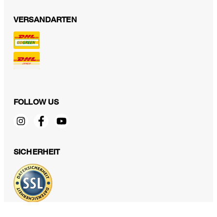
VERSANDARTEN
FOLLOW US
Schurwollstretch-Blazer in Grau
599,00 €
SICHERHEIT
299,00 €
inkl. MwSt
38