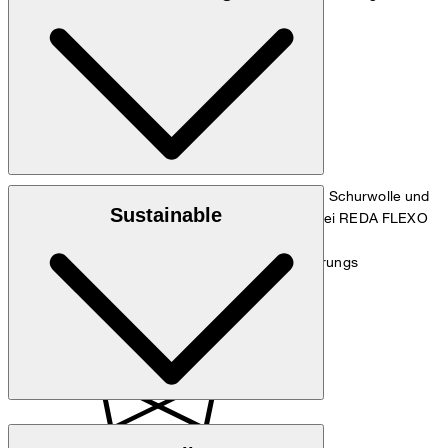
cm und einem Hüftumfang von 90 cm.
Maßtabelle
: Stretchige S110-Qualität aus 95% Schurwolle und
Obermaterial
Sustainable
5% Elasthan, gefertigt in der italienischen Weberei REDA FLEXO
: 67% Acetat und 33% Polyester
Futter
: Enthält nichttextile Teile tierischen Ursprungs
Hinweis
Responsible Wool Standard