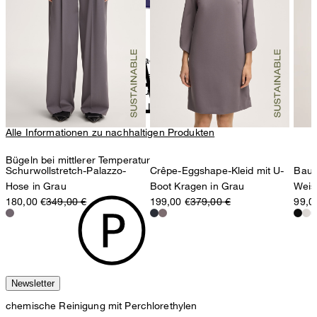
nicht Trommeltrocknen
Strellson AG
Sonnenwiesenstrasse 21
8280 Kreuzlingen
Der Kauf von Produkten, die nach dem Responsible Wool
Schweiz
Standard zertifiziert sind, unterstreicht die Nachfrage nach
besseren Tierschutzpraktiken und verantwortungsvoller
Flächenbewirtschaftung in der Lieferkette für Wolle.
Alle Informationen zu nachhaltigen Produkten
Bügeln bei mittlerer Temperatur
Schurwollstretch-Palazzo-
Crêpe-Eggshape-Kleid mit U-
Baumw
Hose in Grau
Boot Kragen in Grau
Weis
180,00 €
349,00 €
199,00 €
379,00 €
99,0
Newsletter
chemische Reinigung mit Perchlorethylen