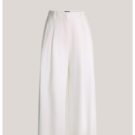
Lieblingsessential für anspruchsvolle Sommerlooks. Der verdeckte
Verschluss und seitliche Eingrifftaschen heben die stilvolle Optik
hervor. Als schmeichelndes Outfit erweisen sich luftige Blusen
sowie Poloshirts. Puren Tragekomfort bietet die Qualität aus
Baumwollstretch-Gabardine.