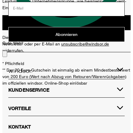
Leistungen der Unternehmensgruppe, wie beispielsweise Event-
Einladungen, Aktionen, Produkt-Promotions zuzusenden.
E-Mail
Jetzt anmelden
Abonnieren
Diese Einwilligung kann ich jederzeit durch den Abmeldelink im
Gute Wahl!
Newsletter oder per E-Mail an
unsubscribe@windsor.de
widerrufen.
* Pflichtfeld
** Der 20 Euro Gutschein ist einmalig ab einem Mindestbestellwert
von 200 Euro (Wert nach Abzug von Retouren/Warenrückgaben)
im offiziellen windsor. Online-Shop einlösbar
KUNDENSERVICE
VORTEILE
KONTAKT
Baumwollstretch-Gabardine-Palazzo-Hose mit Bundfalte in Weiß