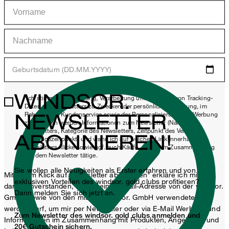
Geburtsdatum (DD.MM.YYYY)
WINDSOR.
*Ich stimme der Erhebung, Verarbeitung und Nutzung von Tracking-
Daten des Newsletters zu Zwecken der persönlichen Beratung, im
NEWSLETTER
Rahmen des Kundenservice sowie der Personalisierung von Werbung
zu. Erhoben werden Informationen zum Newsletter (Name des
Newsletters, Kategorie des Newsletters, Zeitpunkt des Versands,
ABONNIEREN!
Öffnungszeitpunkt) und wann ich auf welchen Link innerhalb des
Newsletters klicke sowie ggf. auch Käufe, die ich im Zusammenhang
mit dem Newsletter tätige.
Sie wollen alle Neuigkeiten als Erster erfahren und von
Mit einem Klick auf „Newsletter abonnieren" erkläre ich mich
exklusiven Vorteilen des windsor. gold clubs profitieren?
damit einverstanden, dass meine E-Mail-Adresse von der windsor.
Dann melden Sie sich jetzt an.
GmbH sowie von den mit der windsor. GmbH verwendeten
werden darf, um mir per Newsletter oder via E-Mail Werbung und
Zum Newsletter des windsor. gold clubs anmelden und
Informationen im Zusammenhang mit Produkten, Angeboten und
20€ Gutschein sichern.