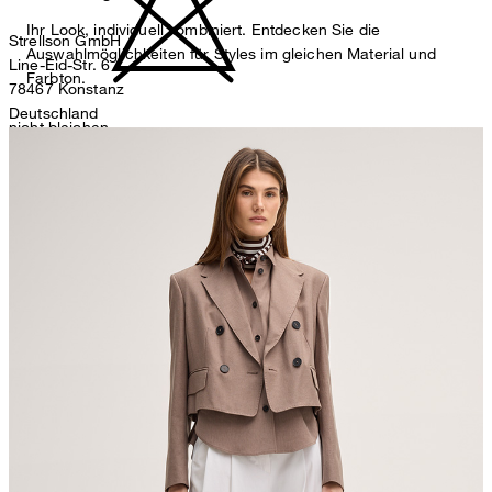
Ihr Look, individuell kombiniert. Entdecken Sie die
Strellson GmbH
Auswahlmöglichkeiten für Styles im gleichen Material und
Line-Eid-Str. 6
Farbton.
78467 Konstanz
Deutschland
nicht bleichen
contact@strellson.com
Produzent
Strellson AG
Sonnenwiesenstrasse 21
8280 Kreuzlingen
Schweiz
nicht Trommeltrocknen