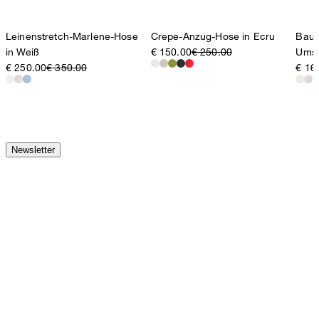
Leinenstretch-Marlene-Hose
Crepe-Anzug-Hose in Ecru
Baum
in Weiß
€ 150.00
€ 250.00
Umsc
€ 250.00
€ 350.00
€ 16
Newsletter