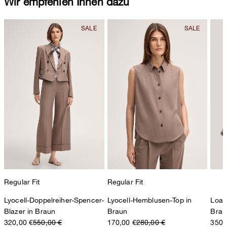
Wir empfehlen Ihnen dazu
Regular Fit
Regular Fit
Lyocell-Doppelreiher-Spencer-
Lyocell-Hemblusen-Top in
Loaf
Blazer in Braun
Braun
Brau
320,00 €
550,00 €
170,00 €
280,00 €
350,