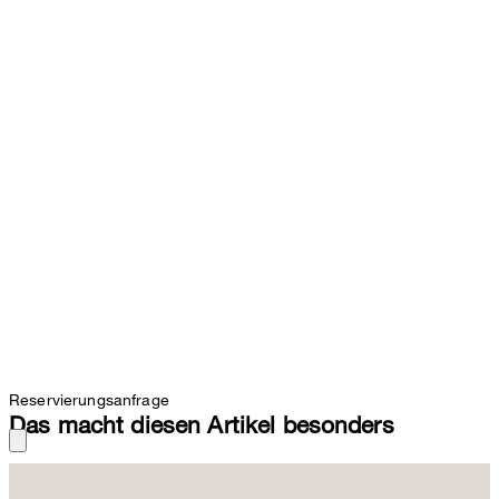
Reservierungsanfrage
Das macht diesen Artikel besonders
Im Bundfaltendesign überzeugt die Palazzohose als feminines