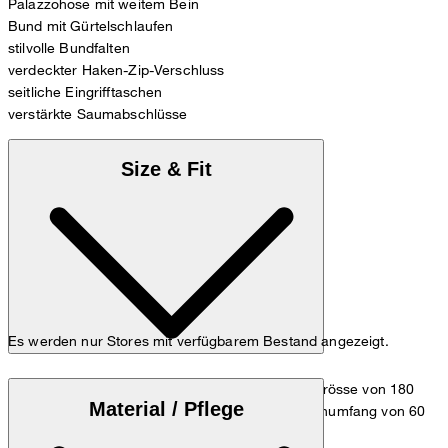
Palazzohose mit weitem Bein
Bund mit Gürtelschlaufen
stilvolle Bundfalten
verdeckter Haken-Zip-Verschluss
seitliche Eingrifftaschen
verstärkte Saumabschlüsse
Size & Fit
Es werden nur Stores mit verfügbarem Bestand angezeigt.
Das Model trägt die Grösse 36 bei einer Körpergrösse von 180
Material / Pflege
cm, einem Brustumfang von 83 cm, einem Taillenumfang von 60
cm und einem Hüftumfang von 90 cm.