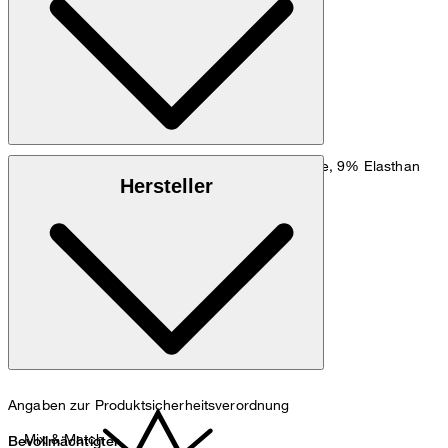
Maßtabelle
Baumwollstretch-Gabardine aus 91% Baumwolle, 9% Elasthan
Hersteller
Maschinenwäsche bei 30°C, sehr schonend
Angaben zur Produktsicherheitsverordnung
Mix & Match
Bevollmächtigter