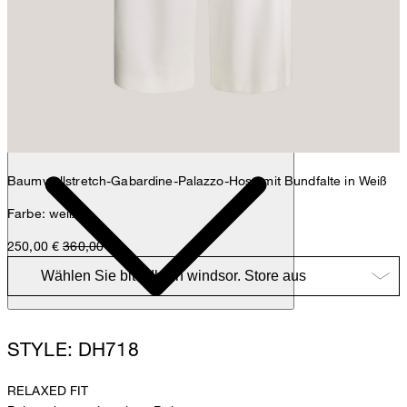
Anna
Fashion- & Lifestyle-Redaktion
Details
Baumwollstretch-Gabardine-Palazzo-Hose mit Bundfalte in Weiß
Farbe: weiß
250,00 €
360,00 €
STYLE: DH718
RELAXED FIT