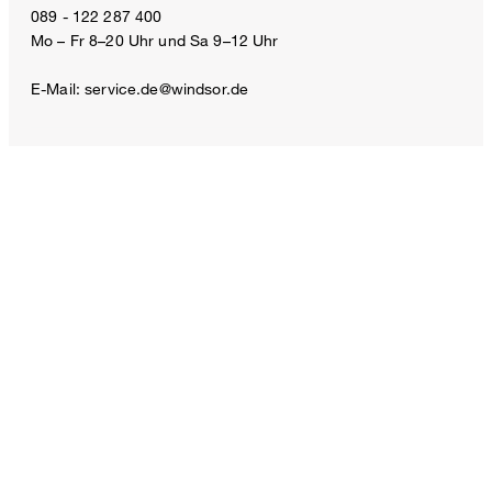
089 - 122 287 400
360,00 €
Mo – Fr 8–20 Uhr und Sa 9–12 Uhr
250,00 €
inkl. MwSt
E-Mail:
service.de@windsor.de
32
ZAHLUNGSARTEN
VERSANDARTEN