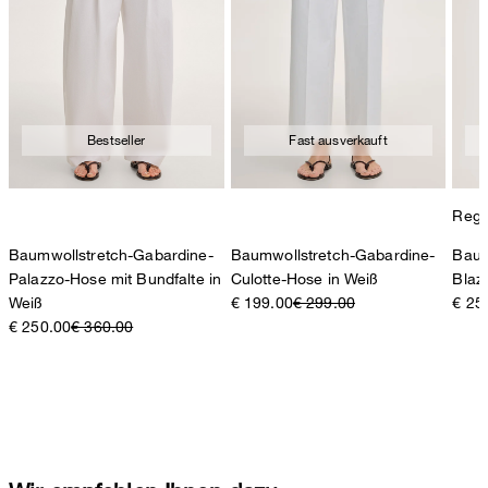
Bestseller
Fast ausverkauft
Regul
Baumwollstretch-Gabardine-
Baumwollstretch-Gabardine-
Baum
Palazzo-Hose mit Bundfalte in
Culotte-Hose in Weiß
Blaz
Weiß
€ 199.00
€ 299.00
€ 25
€ 250.00
€ 360.00